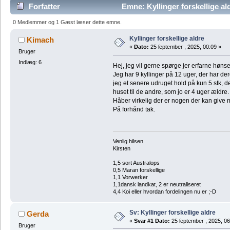
Forfatter
Emne: Kyllinger forskellige a
0 Medlemmer og 1 Gæst læser dette emne.
Kyllinger forskellige aldre
Kimach
«
Dato:
25 ſeptember , 2025, 00:09 »
Bruger
Indlæg: 6
Hej, jeg vil gerne spørge jer erfarne høns
Jeg har 9 kyllinger på 12 uger, der har der
jeg et senere udruget hold på kun 5 stk, de
huset til de andre, som jo er 4 uger ældr
Håber virkelig der er nogen der kan give m
På forhånd tak.
Venlig hilsen
Kirsten
1,5 sort Australops
0,5 Maran forskellige
1,1 Vorwerker
1,1dansk landkat, 2 er neutraliseret
4,4 Koi eller hvordan fordelingen nu er ;-D
Sv: Kyllinger forskellige aldre
Gerda
«
Svar #1 Dato:
25 ſeptember , 2025, 06
Bruger