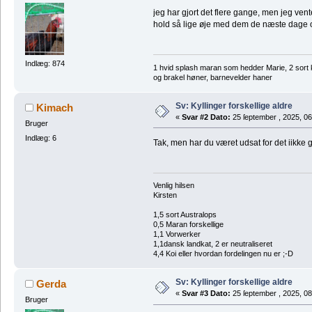
jeg har gjort det flere gange, men jeg vent
hold så lige øje med dem de næste dage 
Indlæg: 874
1 hvid splash maran som hedder Marie, 2 sort 
og brakel høner, barnevelder haner
Sv: Kyllinger forskellige aldre
Kimach
«
Svar #2 Dato:
25 ſeptember , 2025, 06
Bruger
Indlæg: 6
Tak, men har du været udsat for det iikke 
Venlig hilsen
Kirsten
1,5 sort Australops
0,5 Maran forskellige
1,1 Vorwerker
1,1dansk landkat, 2 er neutraliseret
4,4 Koi eller hvordan fordelingen nu er ;-D
Sv: Kyllinger forskellige aldre
Gerda
«
Svar #3 Dato:
25 ſeptember , 2025, 08
Bruger