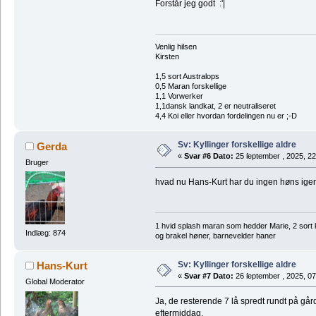
Forstår jeg godt :'|
Venlig hilsen
Kirsten
1,5 sort Australops
0,5 Maran forskellige
1,1 Vorwerker
1,1dansk landkat, 2 er neutraliseret
4,4 Koi eller hvordan fordelingen nu er ;-D
Sv: Kyllinger forskellige aldre
Gerda
«
Svar #6 Dato:
25 ſeptember , 2025, 22
Bruger
hvad nu Hans-Kurt har du ingen høns ige
1 hvid splash maran som hedder Marie, 2 sort 
Indlæg: 874
og brakel høner, barnevelder haner
Sv: Kyllinger forskellige aldre
Hans-Kurt
«
Svar #7 Dato:
26 ſeptember , 2025, 07
Global Moderator
Ja, de resterende 7 lå spredt rundt på gå
eftermiddag.