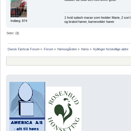
1 hvid splash maran som hedder Marie, 2 sort 
Indlæg: 874
og brakel høner, barnevelder haner
Sider: [
1
]
Dansk Fjerkræ Forum
»
Forum
»
Hønsegården
»
Høns
»
Kyllinger forskellige aldre