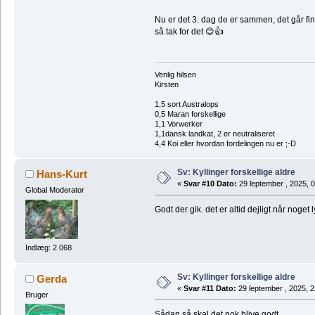
Nu er det 3. dag de er sammen, det går fint
så tak for det 😊👍
Venlig hilsen
Kirsten
1,5 sort Australops
0,5 Maran forskellige
1,1 Vorwerker
1,1dansk landkat, 2 er neutraliseret
4,4 Koi eller hvordan fordelingen nu er ;-D
Sv: Kyllinger forskellige aldre
Hans-Kurt
«
Svar #10 Dato:
29 ſeptember , 2025, 0
Global Moderator
Godt der gik. det er altid dejligt når nog
Indlæg: 2 068
Sv: Kyllinger forskellige aldre
Gerda
«
Svar #11 Dato:
29 ſeptember , 2025, 2
Bruger
Sådan så skal det nok blive godt