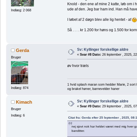
Knold - den ene af mine 2 katte, løb om i
ude af den. Jeg bar ham ind. Han må hav
Indlæg: 2 068
I løbet af 2 døgn blev alle lig hentet - af
Så . . . . kr 1.200 for høns og 1.500 for ko
Sv: Kyllinger forskellige aldre
Gerda
«
Svar #8 Dato:
26 ſeptember , 2025, 22
Bruger
øv hvor træls
1 hvid splash maran som hedder Marie, 2 sort 
Indlæg: 874
og brakel høner, barnevelder haner
Sv: Kyllinger forskellige aldre
Kimach
«
Svar #9 Dato:
29 ſeptember , 2025, 07
Bruger
Indlæg: 6
Citat fra: Gerda efter 25 ſeptember , 2025, 08:
nej sjovt nok har heldet været med mig hver g
banditter.