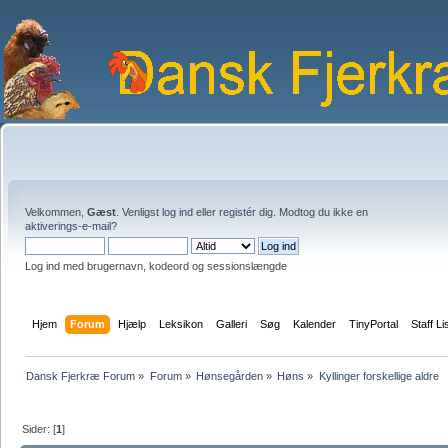
Velkommen,
Gæst
. Venligst
log ind
eller
registér
dig. Modtog du ikke en
aktiverings-e-mail?
Log ind med brugernavn, kodeord og sessionslængde
Hjem
Forum
Hjælp
Leksikon
Galleri
Søg
Kalender
TinyPortal
Staff Li
Dansk Fjerkræ Forum
»
Forum
»
Hønsegården
»
Høns
»
Kyllinger forskellige aldre
Sider: [
1
]