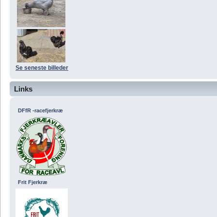
Se seneste billeder
Links
DFfR -racefjerkræ
Frit Fjerkræ