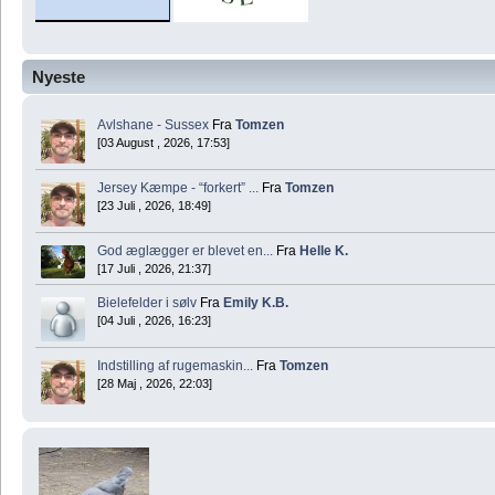
Nyeste
Avlshane - Sussex
Fra
Tomzen
[03 August , 2026, 17:53]
Jersey Kæmpe - “forkert” ...
Fra
Tomzen
[23 Juli , 2026, 18:49]
God æglægger er blevet en...
Fra
Helle K.
[17 Juli , 2026, 21:37]
Bielefelder i sølv
Fra
Emily K.B.
[04 Juli , 2026, 16:23]
Indstilling af rugemaskin...
Fra
Tomzen
[28 Maj , 2026, 22:03]