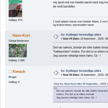
nej sjovt nok har heldet været med mig hv
de små banditter.
Indlæg: 874
1 hvid splash maran som hedder Marie, 2 sort 
og brakel høner, barnevelder haner
Sv: Kyllinger forskellige aldre
Hans-Kurt
«
Svar #4 Dato:
25 ſeptember , 2025, 09
Global Moderator
Det var sørens, troede de ville hakke hin
"hakkeorden" endnu. For det er jo ellers n
Jeg savner virkeligt mine høns :O) - !
Indlæg: 2 068
Sv: Kyllinger forskellige aldre
Kimach
«
Svar #5 Dato:
25 ſeptember , 2025, 09
Bruger
Indlæg: 6
Citat fra: Hans-Kurt efter 25 ſeptember , 2025,
Det var sørens, troede de ville hakke hinande
endnu. For det er jo ellers normalt.
Jeg savner virkeligt mine høns :O) - !