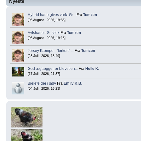
Nyeste
Hybrid hane gives væk: Gr...
Fra
Tomzen
[06 August , 2026, 19:35]
Avlshane - Sussex
Fra
Tomzen
[06 August , 2026, 19:18]
Jersey Kæmpe - “forkert” ...
Fra
Tomzen
[23 Juli , 2026, 18:49]
God æglægger er blevet en...
Fra
Helle K.
[17 Juli , 2026, 21:37]
Bielefelder i sølv
Fra
Emily K.B.
[04 Juli , 2026, 16:23]