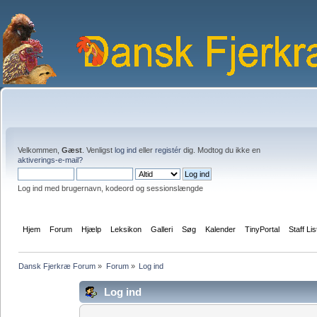
Velkommen,
Gæst
. Venligst
log ind
eller
registér
dig. Modtog du ikke en
aktiverings-e-mail?
Log ind med brugernavn, kodeord og sessionslængde
Hjem
Forum
Hjælp
Leksikon
Galleri
Søg
Kalender
TinyPortal
Staff Lis
Dansk Fjerkræ Forum
»
Forum
»
Log ind
Log ind