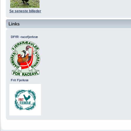
Se seneste billeder
Links
DFfR -racefjerkræ
Frit Fjerkræ