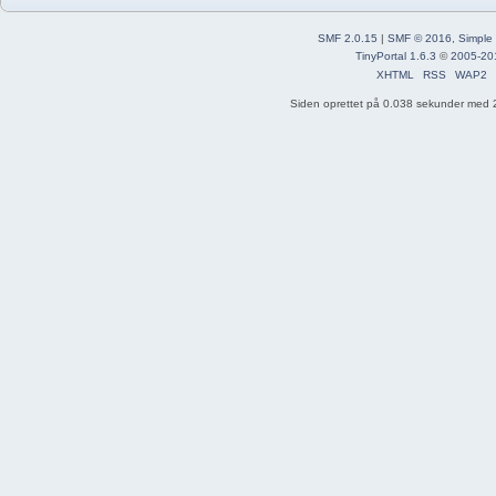
SMF 2.0.15
|
SMF © 2016
,
Simple
TinyPortal 1.6.3
©
2005-20
XHTML
RSS
WAP2
Siden oprettet på 0.038 sekunder med 2