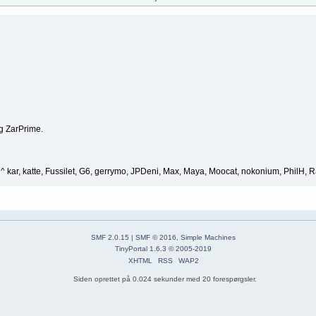
og ZarPrime.
 kar, katte, Fussilet, G6, gerrymo, JPDeni, Max, Maya, Moocat, nokonium, PhilH, R
SMF 2.0.15
|
SMF © 2016
,
Simple Machines
TinyPortal 1.6.3
©
2005-2019
XHTML
RSS
WAP2
Siden oprettet på 0.024 sekunder med 20 forespørgsler.