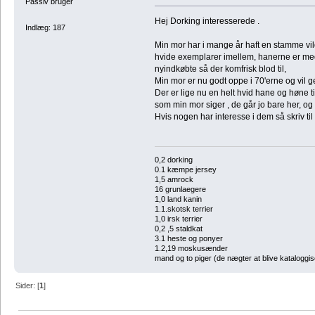
Passiv bruger
Hej Dorking interesserede .
Indlæg: 187
Min mor har i mange år haft en stamme vil
hvide exemplarer imellem, hanerne er med
nyindkøbte så der komfrisk blod til,
Min mor er nu godt oppe i 70'erne og vil 
Der er lige nu en helt hvid hane og høne ti
som min mor siger , de går jo bare her, og sk
Hvis nogen har interesse i dem så skriv til m
0,2 dorking
0.1 kæmpe jersey
1,5 amrock
16 grunlaegere
1,0 land kanin
1.1.skotsk terrier
1,0 irsk terrier
0,2 ,5 staldkat
3.1 heste og ponyer
1.2,19 moskusænder
mand og to piger (de nægter at blive kataloggi
Sider: [
1
]