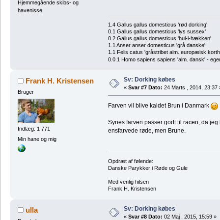
Hjemmegående skibs- og
havenisse
1.4 Gallus gallus domesticus 'rød dorking'
0.1 Gallus gallus domesticus 'lys sussex'
0.2 Gallus gallus domesticus 'hul-i-hækken'
1.1 Anser anser domesticus 'grå danske'
1.1 Felis catus 'gråstribet alm. europæisk korth
0.0.1 Homo sapiens sapiens 'alm. dansk' - ege
Sv: Dorking købes
Frank H. Kristensen
«
Svar #7 Dato:
24 Marts , 2014, 23:37 
Bruger
Farven vil blive kaldet Brun i Danmark
Synes farven passer godt til racen, da jeg
Indlæg: 1 771
ensfarvede røde, men Brune.
Min hane og mig
Opdræt af følende:
Danske Parykker i Røde og Gule
Med venlig hilsen
Frank H. Kristensen
Sv: Dorking købes
ulla
«
Svar #8 Dato:
02 Maj , 2015, 15:59 »