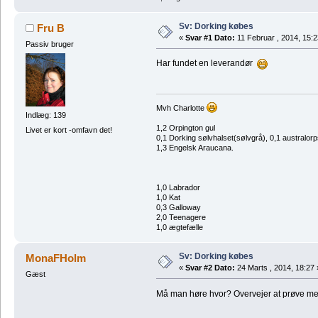
Sv: Dorking købes
Fru B
«
Svar #1 Dato:
11 Februar , 2014, 15:2
Passiv bruger
Har fundet en leverandør
Mvh Charlotte
Indlæg: 139
1,2 Orpington gul
Livet er kort -omfavn det!
0,1 Dorking sølvhalset(sølvgrå), 0,1 australor
1,3 Engelsk Araucana.
1,0 Labrador
1,0 Kat
0,3 Galloway
2,0 Teenagere
1,0 ægtefælle
Sv: Dorking købes
MonaFHolm
«
Svar #2 Dato:
24 Marts , 2014, 18:27 
Gæst
Må man høre hvor? Overvejer at prøve me