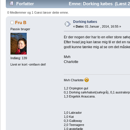
Forfatter
Emne: Dorking købes (Læst 2
0 Medlemmer og 1 Gæst læser dette emne.
Dorking købes
Fru B
«
Dato:
01 Januar , 2014, 16:55 »
Passiv bruger
Er der nogen der har to en eller store søl
Efter hvad jeg kan læse mig til er det en
godt kunne tænke mig at se om det måske 
Mvh
Indlæg: 139
Charlotte
Livet er kort -omfavn det!
Mvh Charlotte
1,2 Orpington gul
0,1 Dorking sølvhalset(sølvgrå), 0,1 australor
1,3 Engelsk Araucana.
1,0 Labrador
1,0 Kat
0,3 Galloway
2,0 Teenagere
1,0 ægtefælle