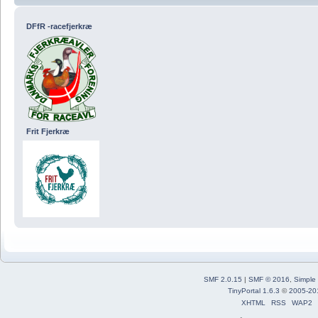
DFfR -racefjerkræ
Frit Fjerkræ
SMF 2.0.15
|
SMF © 2016
,
Simple
TinyPortal 1.6.3
©
2005-20
XHTML
RSS
WAP2