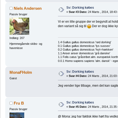
Sv: Dorking købes
Niels Andersen
«
Svar #3 Dato:
24 Marts , 2014, 18:43 
Passiv bruger
Vi er en lille gruppe der er begyndt at hol
den variant så sig til
Der er dog ikke kyll
Indlæg: 207
1.4 Gallus gallus domesticus 'rød dorking'
Hjemmegående skibs- og
0.1 Gallus gallus domesticus 'lys sussex'
havenisse
0.2 Gallus gallus domesticus 'hul-i-hækken'
1.1 Anser anser domesticus 'grå danske'
1.1 Felis catus 'gråstribet alm. europæisk korth
0.0.1 Homo sapiens sapiens 'alm. dansk' - ege
Sv: Dorking købes
MonaFHolm
«
Svar #4 Dato:
24 Marts , 2014, 21:03 
Gæst
Jeg vender lige tilbage, men det kan sagt
Sv: Dorking købes
Fru B
«
Svar #5 Dato:
24 Marts , 2014, 21:35 
Passiv bruger
@ Mona: jeg har faktisk ikke hørt fra vedk