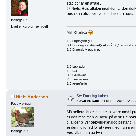
stadigt har en aftale..
@ Niels: Hvis aftalen med den anden dorkin
også kan blive skrevet op til nogen rug
Indlæg: 139
Livet er kort -omfavn det!
Mvh Charlotte
1,2 Orpington gul
0,1 Dorking sølvhalset(sølvgrå), 0,1 australor
1,3 Engelsk Araucana.
1,0 Labrador
1,0 Kat
0,3 Galloway
2,0 Teenagere
1,0 ægtefælle
Sv: Dorking købes
Niels Andersen
«
Svar #6 Dato:
24 Marts , 2014, 22:22 
Passiv bruger
Må hellere fortælle at det at være med i p
er den race man vil satse på at skulle holde,
til at der bliver opbygget et god bestand i 
er der mulighed for at være med hvis man vi
Indlæg: 207
Vestjylland og på Fyn.