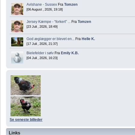
Avlshane - Sussex
Fra
Tomzen
[06 August , 2026, 19:18]
Jersey Kæmpe - “forkert” ...
Fra
Tomzen
[23 Juli , 2026, 18:49]
God æglægger er blevet en...
Fra
Helle K.
[17 Juli , 2026, 21:37]
Bielefelder i sølv
Fra
Emily K.B.
[04 Juli , 2026, 16:23]
Se seneste billeder
Links