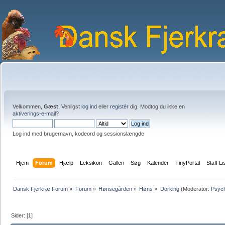
Velkommen,
Gæst
. Venligst
log ind
eller
registér
dig. Modtog du ikke en
aktiverings-e-mail?
Log ind med brugernavn, kodeord og sessionslængde
Hjem
Forum
Hjælp
Leksikon
Galleri
Søg
Kalender
TinyPortal
Staff Li
Dansk Fjerkræ Forum
»
Forum
»
Hønsegården
»
Høns
»
Dorking
(Moderator:
Psyc
Sider: [
1
]