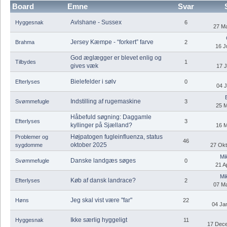
Board
Emne
Svar
Avlshane - Sussex
Hyggesnak
6
27 Ma
Jersey Kæmpe - “forkert” farve
Brahma
2
16 J
God æglægger er blevet enlig og
Tilbydes
1
gives væk
17 J
Bielefelder i sølv
Efterlyses
0
04 J
Indstilling af rugemaskine
Svømmefugle
3
25 M
Håbefuld søgning: Daggamle
Efterlyses
3
kyllinger på Sjælland?
16 M
Højpatogen fugleinfluenza, status
Problemer og
46
oktober 2025
sygdomme
27 Okt
Mi
Danske landgæs søges
Svømmefugle
0
21 Ap
Mi
Køb af dansk landrace?
Efterlyses
2
07 Ma
Jeg skal vist være "far"
Høns
22
04 Jan
Ikke særlig hyggeligt
Hyggesnak
11
17 Dece