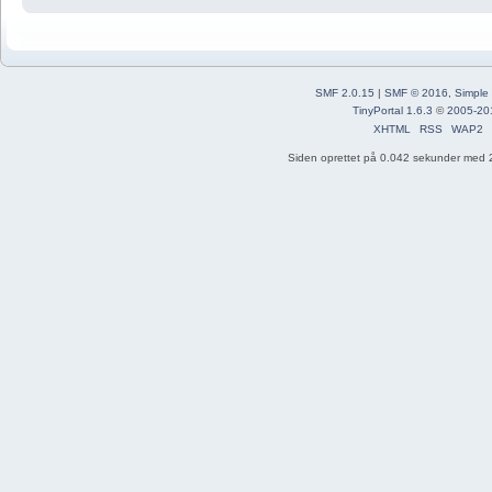
SMF 2.0.15
|
SMF © 2016
,
Simple
TinyPortal 1.6.3
©
2005-20
XHTML
RSS
WAP2
Siden oprettet på 0.042 sekunder med 2