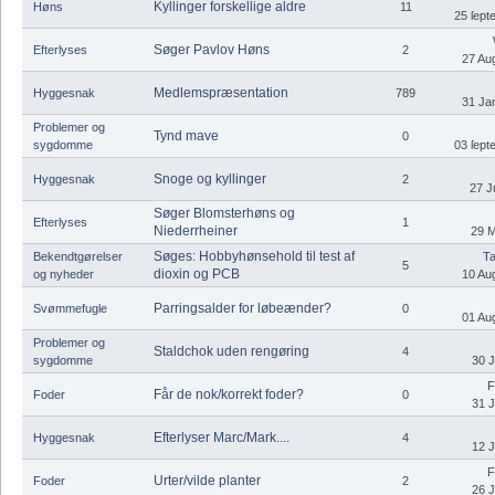
Kyllinger forskellige aldre
Høns
11
25 ſept
Søger Pavlov Høns
Efterlyses
2
27 Aug
Medlemspræsentation
Hyggesnak
789
31 Jan
Problemer og
Tynd mave
0
sygdomme
03 ſept
Snoge og kyllinger
Hyggesnak
2
27 J
Søger Blomsterhøns og
Efterlyses
1
Niederrheiner
29 M
Søges: Hobbyhønsehold til test af
Bekendtgørelser
Ta
5
dioxin og PCB
og nyheder
10 Aug
Parringsalder for løbeænder?
Svømmefugle
0
01 Aug
Problemer og
Staldchok uden rengøring
4
sygdomme
30 J
F
Får de nok/korrekt foder?
Foder
0
31 J
Efterlyser Marc/Mark....
Hyggesnak
4
12 J
F
Urter/vilde planter
Foder
2
26 J