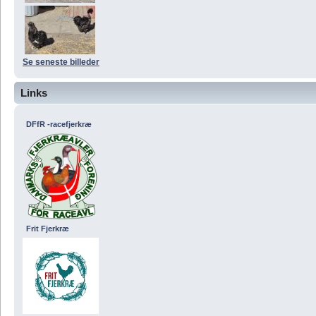
Se seneste billeder
Links
DFfR -racefjerkræ
Frit Fjerkræ