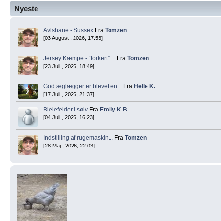
Nyeste
Avlshane - Sussex
Fra
Tomzen
[03 August , 2026, 17:53]
Jersey Kæmpe - “forkert” ...
Fra
Tomzen
[23 Juli , 2026, 18:49]
God æglægger er blevet en...
Fra
Helle K.
[17 Juli , 2026, 21:37]
Bielefelder i sølv
Fra
Emily K.B.
[04 Juli , 2026, 16:23]
Indstilling af rugemaskin...
Fra
Tomzen
[28 Maj , 2026, 22:03]