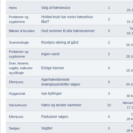
Valg af hønserace
Høns
1
25 J
Hvilket kryb har vores hønsehus
Problemer og
2
fået?
sygdomme
15 J
Ta
God sommer til alle hønsevenner
Billeder til forsiden
0
03 J
Rovdyrs sikring af gård
Svømmefugle
2
26 J
Problemer og
ingen vand
2
sygdomme
28 J
Duer, fasaner,
Enlige hanner
vagtler, kalkuner
0
16 J
og påfugle
Agerhønefarvede
Efterlyses
0
dværgwyandotter søges
04 J
nye kyllinger
Hyggesnak
3
30 M
Alexand
Høns og ænder sammen
Hønsehuset
10
17 J
C
Paduaner søges.
Efterlyses
0
28 M
C
Vagtler
Sælges
0
28 M