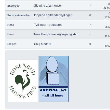
M
Sletning af annoncer
Efterlyses
7
31 Ma
C
toppede hollænder kyllinger..
Kønsbestemmelse
0
27 M
Tvillinger - opdateret
Høns
7
06 M
New Hampshire æglægning start
Høns
1
22 M
Salg 5 høner
Sælges
0
19 M