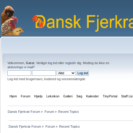
Velkommen,
Gæst
. Venligst
log ind
eller
registér
dig. Modtog du ikke en
aktiverings-e-mail?
Log ind med brugernavn, kodeord og sessionslængde
Hjem
Forum
Hjælp
Leksikon
Galleri
Søg
Kalender
TinyPortal
Staff Lis
Dansk Fjerkræ Forum
»
Forum
»
Recent Topics
Dansk Fjerkræ Forum
»
Forum
»
Recent Topics