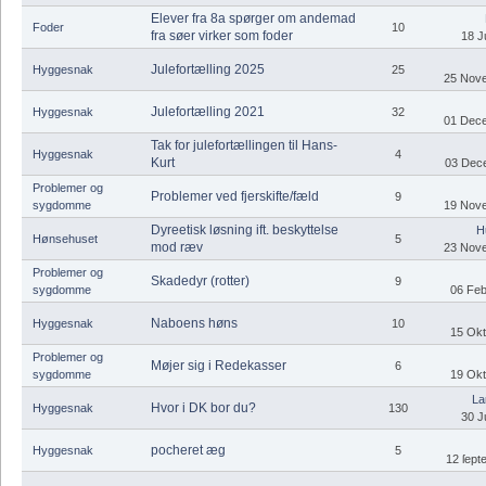
Elever fra 8a spørger om andemad
Foder
10
fra søer virker som foder
18 J
Julefortælling 2025
Hyggesnak
25
25 Nove
Julefortælling 2021
Hyggesnak
32
01 Dece
Tak for julefortællingen til Hans-
Hyggesnak
4
Kurt
03 Dece
Problemer og
Problemer ved fjerskifte/fæld
9
sygdomme
19 Nove
Dyreetisk løsning ift. beskyttelse
H
Hønsehuset
5
mod ræv
23 Nove
Problemer og
Skadedyr (rotter)
9
sygdomme
06 Feb
Naboens høns
Hyggesnak
10
15 Okt
Problemer og
Møjer sig i Redekasser
6
sygdomme
19 Okt
La
Hvor i DK bor du?
Hyggesnak
130
30 J
pocheret æg
Hyggesnak
5
12 ſept