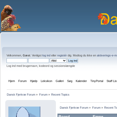
Velkommen,
Gæst
. Venligst
log ind
eller
registér
dig. Modtog du ikke en
aktiverings-e-m
Log ind med brugernavn, kodeord og sessionslængde
Hjem
Forum
Hjælp
Leksikon
Galleri
Søg
Kalender
TinyPortal
Staff Lis
Dansk Fjerkræ Forum
»
Forum
»
Recent Topics
Dansk Fjerkræ Forum
»
Forum
»
Recent To
Board
Emne