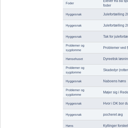
Elever fra 8a s
Foder
foder
Julefortælling 
Hyggesnak
Julefortælling 
Hyggesnak
Tak for julefortæ
Hyggesnak
Problemer og
Problemer ved fj
sygdomme
Dyreetisk løsnin
Hønsehuset
Problemer og
Skadedyr (rotter
sygdomme
Naboens høns
Hyggesnak
Problemer og
Møjer sig i Red
sygdomme
Hvor i DK bor d
Hyggesnak
pocheret æg
Hyggesnak
Kyllinger forskel
Høns