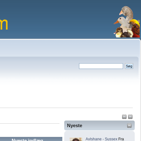
Nyeste
Avlshane - Sussex
Fra
Nyeste indlæg