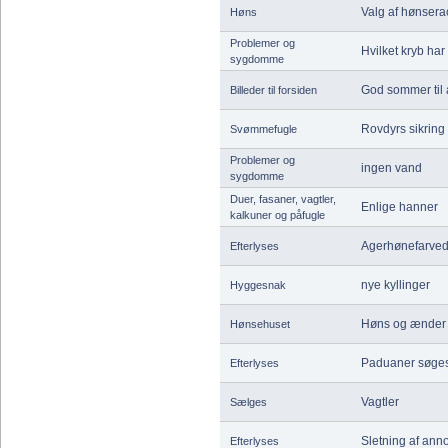
Valg af hønsera
Høns
Problemer og
Hvilket kryb ha
sygdomme
God sommer til
Billeder til forsiden
Rovdyrs sikring 
Svømmefugle
Problemer og
ingen vand
sygdomme
Duer, fasaner, vagtler,
Enlige hanner
kalkuner og påfugle
Agerhønefarved
Efterlyses
nye kyllinger
Hyggesnak
Høns og ænde
Hønsehuset
Paduaner søges
Efterlyses
Vagtler
Sælges
Sletning af ann
Efterlyses