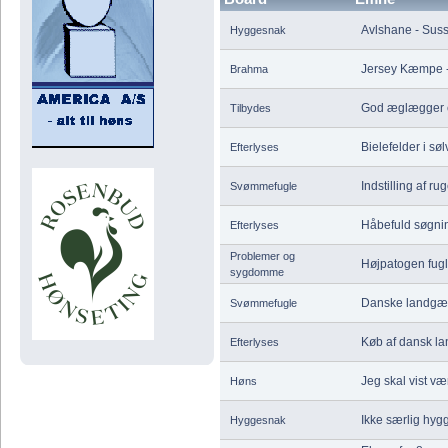
Avlshane - Sus
Hyggesnak
Jersey Kæmpe - 
Brahma
God æglægger e
Tilbydes
Bielefelder i søl
Efterlyses
Indstilling af r
Svømmefugle
Håbefuld søgni
Efterlyses
Problemer og
Højpatogen fugl
sygdomme
Danske landgæ
Svømmefugle
Køb af dansk l
Efterlyses
Jeg skal vist vær
Høns
Ikke særlig hygg
Hyggesnak