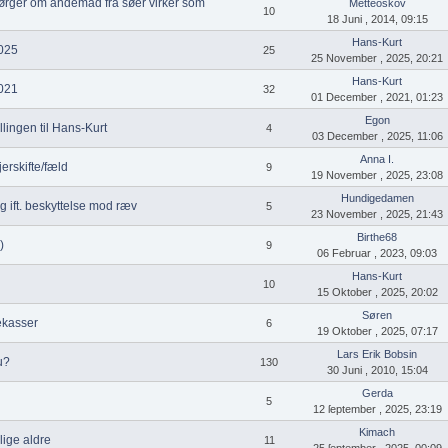
pørger om andemad fra søer virker som
Metteoskov
10
18 Juni , 2014, 09:15
Hans-Kurt
2025
25
25 November , 2025, 20:21
Hans-Kurt
2021
32
01 December , 2021, 01:23
Egon
llingen til Hans-Kurt
4
03 December , 2025, 11:06
Anna I.
erskifte/fæld
9
19 November , 2025, 23:08
Hundigedamen
g ift. beskyttelse mod ræv
5
23 November , 2025, 21:43
Birthe68
)
9
06 Februar , 2023, 09:03
Hans-Kurt
10
15 Oktober , 2025, 20:02
Søren
ekasser
6
19 Oktober , 2025, 07:17
Lars Erik Bobsin
u?
130
30 Juni , 2010, 15:04
Gerda
5
12 ſeptember , 2025, 23:19
Kimach
lige aldre
11
25 ſeptember , 2025, 00:09