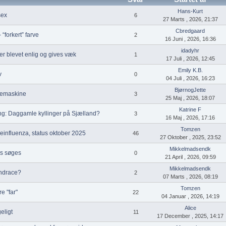
Hans-Kurt
sex
6
27 Marts , 2026, 21:37
Cbredgaard
“forkert” farve
2
16 Juni , 2026, 16:36
idadyhr
r blevet enlig og gives væk
1
17 Juli , 2026, 12:45
Emily K.B.
v
0
04 Juli , 2026, 16:23
BjørnogJette
ugemaskine
3
25 Maj , 2026, 18:07
Katrine F
ng: Daggamle kyllinger på Sjælland?
3
16 Maj , 2026, 17:16
Tomzen
einfluenza, status oktober 2025
46
27 Oktober , 2025, 23:52
Mikkelmadsendk
s søges
0
21 April , 2026, 09:59
Mikkelmadsendk
andrace?
2
07 Marts , 2026, 08:19
Tomzen
e "far"
22
04 Januar , 2026, 14:19
Alice
eligt
11
17 December , 2025, 14:17