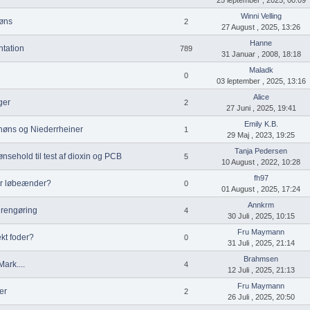
Winni Velling
øns
2
27 August , 2025, 13:26
Hanne
tation
789
31 Januar , 2008, 18:18
Maladk
0
03 ſeptember , 2025, 13:16
Alice
ger
2
27 Juni , 2025, 19:41
Emily K.B.
høns og Niederrheiner
1
29 Maj , 2023, 19:25
Tanja Pedersen
sehold til test af dioxin og PCB
5
10 August , 2022, 10:28
fh97
or løbeænder?
0
01 August , 2025, 17:24
Annkrm
 rengøring
4
30 Juli , 2025, 10:15
Fru Maymann
ekt foder?
0
31 Juli , 2025, 21:14
Brahmsen
Mark....
4
12 Juli , 2025, 21:13
Fru Maymann
er
2
26 Juli , 2025, 20:50