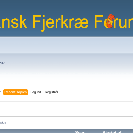
ail?
t
Recent Topics
Log ind
Registrér
pics
Svar
Startet af