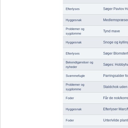
Søger Pavlov H
Efterlyses
Medlemspræsen
Hyggesnak
Problemer og
Tynd mave
sygdomme
Snoge og kyllin
Hyggesnak
Søger Blomster
Efterlyses
Bekendtgørelser og
Søges: Hobbyhøn
nyheder
Parringsalder f
Svømmefugle
Problemer og
Staldchok uden
sygdomme
Får de nok/korr
Foder
Efterlyser Marc/
Hyggesnak
Urter/vilde plant
Foder