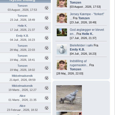
Tomzen
Tomzen
[03 August , 2026, 17:53]
03 August , 2026, 17:53
Jersey Kæmpe - “forkert”
Tomzen
...
Fra
Tomzen
23 Juli , 2026, 18:49
[23 Juli , 2026, 18:49]
Helle K.
God æglægger er blevet
17 Juli , 2026, 21:37
en...
Fra
Helle K.
Emily K.B.
[17 Juli , 2026, 21:37]
04 Juli , 2026, 16:23
Bielefelder i sølv
Fra
Tomzen
Emily K.B.
28 Maj , 2026, 22:03
[04 Juli , 2026, 16:23]
Tomzen
19 Maj , 2026, 18:41
Indstilling af
rugemaskin...
Fra
Tomzen
Tomzen
19 Maj , 2026, 18:02
[28 Maj , 2026, 22:03]
Mikkelmadsendk
21 April , 2026, 09:59
Mikkelmadsendk
19 Marts , 2026, 12:27
Alice
01 Marts , 2026, 21:35
Alice
23 Februar , 2026, 18:32