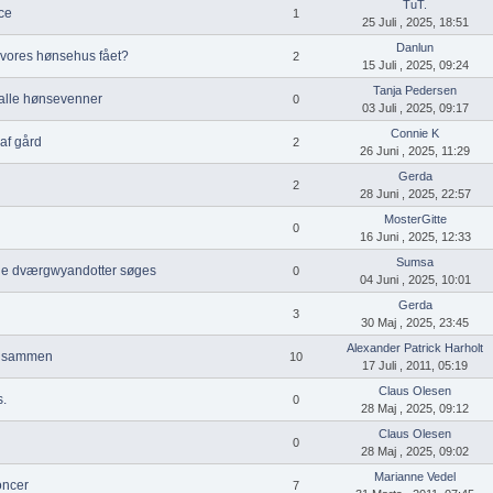
TuT.
ce
1
25 Juli , 2025, 18:51
Danlun
r vores hønsehus fået?
2
15 Juli , 2025, 09:24
Tanja Pedersen
 alle hønsevenner
0
03 Juli , 2025, 09:17
Connie K
af gård
2
26 Juni , 2025, 11:29
Gerda
2
28 Juni , 2025, 22:57
MosterGitte
0
16 Juni , 2025, 12:33
Sumsa
e dværgwyandotter søges
0
04 Juni , 2025, 10:01
Gerda
3
30 Maj , 2025, 23:45
Alexander Patrick Harholt
r sammen
10
17 Juli , 2011, 05:19
Claus Olesen
.
0
28 Maj , 2025, 09:12
Claus Olesen
0
28 Maj , 2025, 09:02
Marianne Vedel
oncer
7