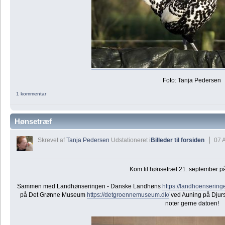
Foto: Tanja Pedersen
1 kommentar
Hønsetræf
Skrevet af
Tanja Pedersen
Udstationeret i
Billeder til forsiden
07 
Kom til hønsetræf 21. september p
Sammen med Landhønseringen - Danske Landhøns
https://landhoensering
på Det Grønne Museum
https://detgroennemuseum.dk/
ved Auning på Djur
noter gerne datoen!