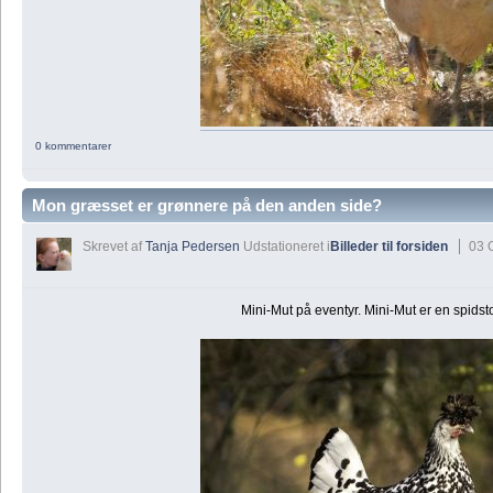
0 kommentarer
Mon græsset er grønnere på den anden side?
Skrevet af
Tanja Pedersen
Udstationeret i
Billeder til forsiden
03 
Mini-Mut på eventyr. Mini-Mut er en spidst