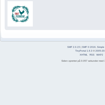
SMF 2.0.15
|
SMF © 2016
,
Simple
TinyPortal 1.6.3
©
2005-20
XHTML
RSS
WAP2
Siden oprettet på 0.057 sekunder med 3