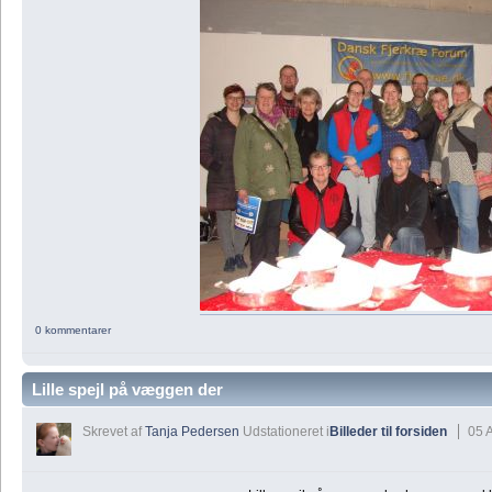
0 kommentarer
Lille spejl på væggen der
Skrevet af
Tanja Pedersen
Udstationeret i
Billeder til forsiden
05 A