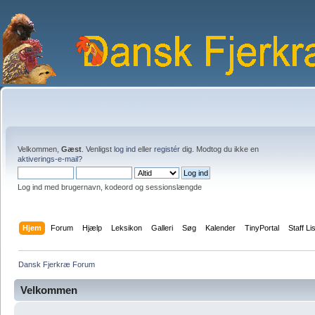
Velkommen,
Gæst
. Venligst
log ind
eller
registér
dig. Modtog du ikke en
aktiverings-e-mail?
Log ind med brugernavn, kodeord og sessionslængde
Hjem
Forum
Hjælp
Leksikon
Galleri
Søg
Kalender
TinyPortal
Staff Li
Dansk Fjerkræ Forum
Velkommen