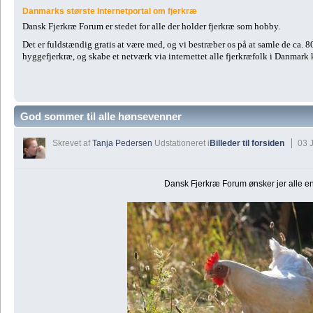
Danmarks største Internetportal om fjerkræ
Dansk Fjerkræ Forum er stedet for alle der holder fjerkræ som hobby.
Det er fuldstændig gratis at være med, og vi bestræber os på at samle de ca. 
hyggefjerkræ, og skabe et netværk via internettet alle fjerkræfolk i Danmark
God sommer til alle hønsevenner
Skrevet af
Tanja Pedersen
Udstationeret i
Billeder til forsiden
03 J
Dansk Fjerkræ Forum ønsker jer alle e