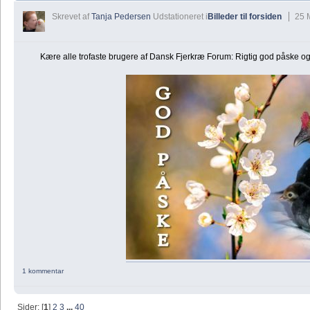
Skrevet af
Tanja Pedersen
Udstationeret i
Billeder til forsiden
25 
Kære alle trofaste brugere af Dansk Fjerkræ Forum: Rigtig god påske og t
1 kommentar
Sider: [
1
]
2
3
...
40