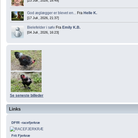
[23 Juli , 2026, 18:49]
God æglægger er blevet en...
Fra
Helle K.
[17 Juli , 2026, 21:37]
Bielefelder i sølv
Fra
Emily K.B.
[04 Juli , 2026, 16:23]
Se seneste billeder
Links
DFfR -racefjerkræ
Frit Fjerkræ