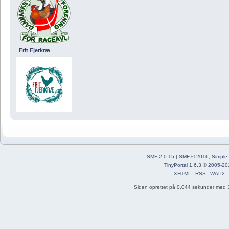
Frit Fjerkræ
SMF 2.0.15
|
SMF © 2016
,
Simple
TinyPortal 1.6.3
©
2005-20
XHTML
RSS
WAP2
Siden oprettet på 0.044 sekunder med 3