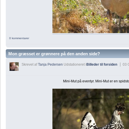
0 kommentarer
Mon græsset er grønnere på den anden side?
Skrevet af
Tanja Pedersen
Udstationeret i
Billeder til forsiden
03 
Mini-Mut på eventyr. Mini-Mut er en spidst