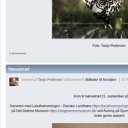
Foto: Tanja Pedersen
1 kommentar
Hønsetræf
Skrevet af
Tanja Pedersen
Udstationeret i
Billeder til forsiden
07 
Kom til hønsetræf 21. september p
Sammen med Landhønseringen - Danske Landhøns
https://landhoensering
på Det Grønne Museum
https://detgroennemuseum.dk/
ved Auning på Djur
noter gerne datoen!