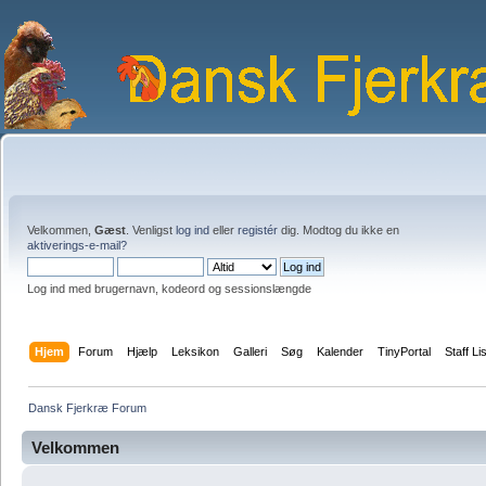
Velkommen,
Gæst
. Venligst
log ind
eller
registér
dig. Modtog du ikke en
aktiverings-e-mail?
Log ind med brugernavn, kodeord og sessionslængde
Hjem
Forum
Hjælp
Leksikon
Galleri
Søg
Kalender
TinyPortal
Staff Li
Dansk Fjerkræ Forum
Velkommen