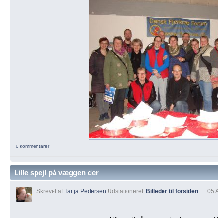
0 kommentarer
Lille spejl på væggen der
Skrevet af
Tanja Pedersen
Udstationeret i
Billeder til forsiden
05 A