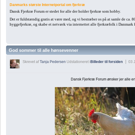
Danmarks største Internetportal om fjerkræ
Dansk Fjerkræ Forum er stedet for alle der holder fjerkræ som hobby.
Det er fuldstændig gratis at være med, og vi bestræber os på at samle de ca. 
hyggefjerkræ, og skabe et netværk via internettet alle fjerkræfolk i Danmark
God sommer til alle hønsevenner
Skrevet af
Tanja Pedersen
Udstationeret i
Billeder til forsiden
03 J
Dansk Fjerkræ Forum ønsker jer alle e