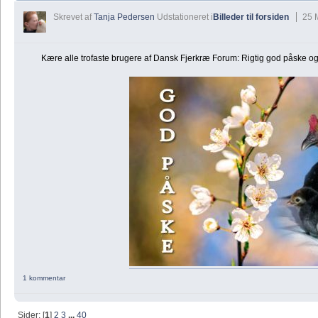
Skrevet af
Tanja Pedersen
Udstationeret i
Billeder til forsiden
25 
Kære alle trofaste brugere af Dansk Fjerkræ Forum: Rigtig god påske og t
1 kommentar
Sider: [
1
]
2
3
...
40