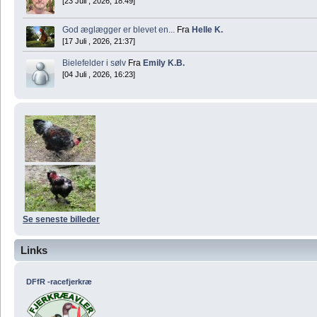
[23 Juli , 2026, 18:49]
God æglægger er blevet en...
Fra
Helle K.
[17 Juli , 2026, 21:37]
Bielefelder i sølv
Fra
Emily K.B.
[04 Juli , 2026, 16:23]
Se seneste billeder
Links
DFfR -racefjerkræ