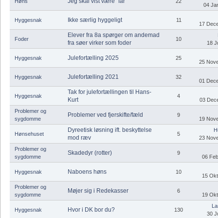
Jeg skal vist være "far"
Høns
22
04 Jan
Ikke særlig hyggeligt
Hyggesnak
11
17 Dece
Elever fra 8a spørger om andemad
Foder
10
fra søer virker som foder
18 J
Julefortælling 2025
Hyggesnak
25
25 Nove
Julefortælling 2021
Hyggesnak
32
01 Dece
Tak for julefortællingen til Hans-
Hyggesnak
4
Kurt
03 Dece
Problemer og
Problemer ved fjerskifte/fæld
9
sygdomme
19 Nove
Dyreetisk løsning ift. beskyttelse
H
Hønsehuset
5
mod ræv
23 Nove
Problemer og
Skadedyr (rotter)
9
sygdomme
06 Feb
Naboens høns
Hyggesnak
10
15 Okt
Problemer og
Møjer sig i Redekasser
6
sygdomme
19 Okt
La
Hvor i DK bor du?
Hyggesnak
130
30 J