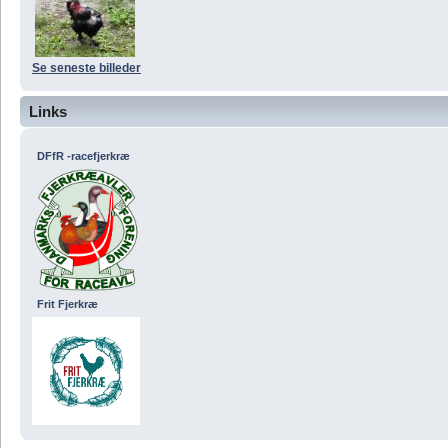
Se seneste billeder
Links
DFfR -racefjerkræ
Frit Fjerkræ