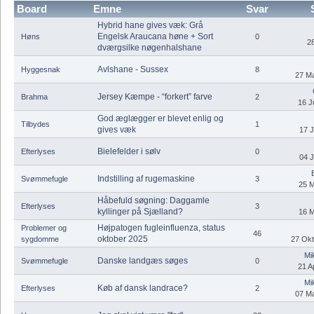
Board
Emne
Svar
Hybrid hane gives væk: Grå
Engelsk Araucana høne + Sort
Høns
0
2
dværgsilke nøgenhalshane
Avlshane - Sussex
Hyggesnak
8
27 Ma
Jersey Kæmpe - “forkert” farve
Brahma
2
16 J
God æglægger er blevet enlig og
Tilbydes
1
gives væk
17 J
Bielefelder i sølv
Efterlyses
0
04 J
Indstilling af rugemaskine
Svømmefugle
3
25 M
Håbefuld søgning: Daggamle
Efterlyses
3
kyllinger på Sjælland?
16 M
Højpatogen fugleinfluenza, status
Problemer og
46
oktober 2025
sygdomme
27 Okt
Mi
Danske landgæs søges
Svømmefugle
0
21 Ap
Mi
Køb af dansk landrace?
Efterlyses
2
07 Ma