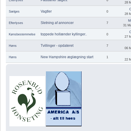
28 M
C
Vagtler
Sælges
0
28 M
M
Sletning af annoncer
Efterlyses
7
31 Ma
C
toppede hollænder kyllinger..
Kønsbestemmelse
0
27 M
Tvillinger - opdateret
Høns
7
06 M
New Hampshire æglægning start
Høns
1
22 M