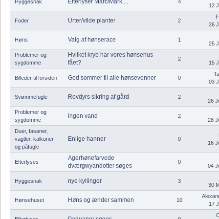
Efterlyser Marc/Mark....
Hyggesnak
4
12 J
F
Urter/vilde planter
Foder
2
26 J
Valg af hønserace
Høns
1
25 J
Hvilket kryb har vores hønsehus
Problemer og
2
fået?
sygdomme
15 J
Ta
God sommer til alle hønsevenner
Billeder til forsiden
0
03 J
Rovdyrs sikring af gård
Svømmefugle
2
26 J
Problemer og
ingen vand
2
sygdomme
28 J
Duer, fasaner,
Enlige hanner
vagtler, kalkuner
0
16 J
og påfugle
Agerhønefarvede
Efterlyses
0
dværgwyandotter søges
04 J
nye kyllinger
Hyggesnak
3
30 M
Alexand
Høns og ænder sammen
Hønsehuset
10
17 J
C
Paduaner søges.
Efterlyses
0