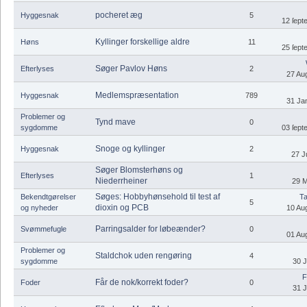
pocheret æg
Hyggesnak
5
12 ſept
Kyllinger forskellige aldre
Høns
11
25 ſept
Søger Pavlov Høns
Efterlyses
2
27 Aug
Medlemspræsentation
Hyggesnak
789
31 Jan
Problemer og
Tynd mave
0
sygdomme
03 ſept
Snoge og kyllinger
Hyggesnak
2
27 J
Søger Blomsterhøns og
Efterlyses
1
Niederrheiner
29 M
Søges: Hobbyhønsehold til test af
Bekendtgørelser
Ta
5
dioxin og PCB
og nyheder
10 Aug
Parringsalder for løbeænder?
Svømmefugle
0
01 Aug
Problemer og
Staldchok uden rengøring
4
sygdomme
30 J
F
Får de nok/korrekt foder?
Foder
0
31 J