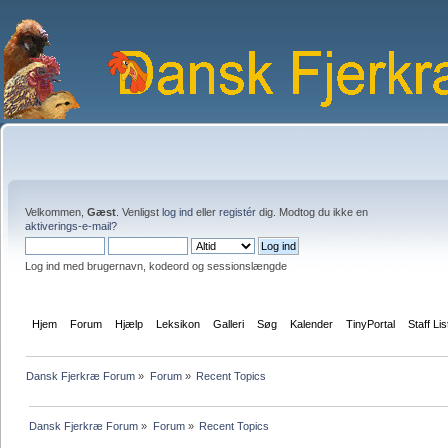
Velkommen,
Gæst
. Venligst
log ind
eller
registér
dig. Modtog du ikke en
aktiverings-e-mail?
Log ind med brugernavn, kodeord og sessionslængde
Hjem
Forum
Hjælp
Leksikon
Galleri
Søg
Kalender
TinyPortal
Staff Lis
Dansk Fjerkræ Forum
»
Forum
»
Recent Topics
Dansk Fjerkræ Forum
»
Forum
»
Recent Topics