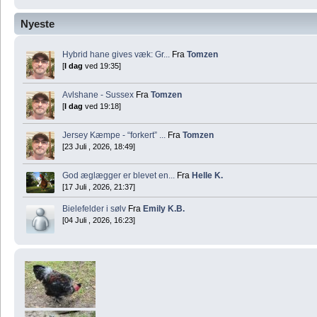
Nyeste
Hybrid hane gives væk: Gr...
Fra
Tomzen
[
I dag
ved 19:35]
Avlshane - Sussex
Fra
Tomzen
[
I dag
ved 19:18]
Jersey Kæmpe - “forkert” ...
Fra
Tomzen
[23 Juli , 2026, 18:49]
God æglægger er blevet en...
Fra
Helle K.
[17 Juli , 2026, 21:37]
Bielefelder i sølv
Fra
Emily K.B.
[04 Juli , 2026, 16:23]