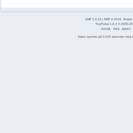
SMF 2.0.15
|
SMF © 2016
,
Simple
TinyPortal 1.6.3
©
2005-20
XHTML
RSS
WAP2
Siden oprettet på 0.045 sekunder med 2