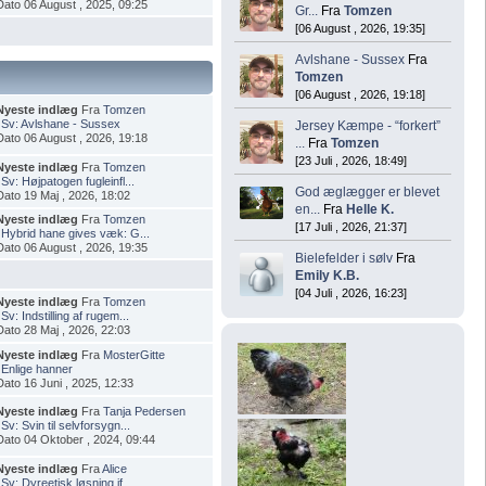
Dato 06 August , 2025, 09:25
Gr...
Fra
Tomzen
[06 August , 2026, 19:35]
Avlshane - Sussex
Fra
Tomzen
[06 August , 2026, 19:18]
Nyeste indlæg
Fra
Tomzen
i
Sv: Avlshane - Sussex
Jersey Kæmpe - “forkert”
Dato 06 August , 2026, 19:18
...
Fra
Tomzen
[23 Juli , 2026, 18:49]
Nyeste indlæg
Fra
Tomzen
i
Sv: Højpatogen fugleinfl...
God æglægger er blevet
Dato 19 Maj , 2026, 18:02
en...
Fra
Helle K.
Nyeste indlæg
Fra
Tomzen
[17 Juli , 2026, 21:37]
i
Hybrid hane gives væk: G...
Dato 06 August , 2026, 19:35
Bielefelder i sølv
Fra
Emily K.B.
[04 Juli , 2026, 16:23]
Nyeste indlæg
Fra
Tomzen
i
Sv: Indstilling af rugem...
Dato 28 Maj , 2026, 22:03
Nyeste indlæg
Fra
MosterGitte
i
Enlige hanner
Dato 16 Juni , 2025, 12:33
Nyeste indlæg
Fra
Tanja Pedersen
i
Sv: Svin til selvforsygn...
Dato 04 Oktober , 2024, 09:44
Nyeste indlæg
Fra
Alice
i
Sv: Dyreetisk løsning if...