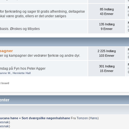
85 Indlæg
r fjerkræting og sager til gratis afhentning, deltagelse
43 Emner
skal være gratis, ellers er det under sælges
135 Indlæg
 basis. Ønskes og tilbydes
9 Emner
pagner
2 225 Indlæg
r og kampagner der vedrører fjerkræ og andre dyr.
103 Emner
301 Indlæg
umdag på Fyn hos Peter Agger
15 Emner
ianne M.
,
Henriette Hall
t board
enter
aucana høne + Sort dværgsilke nøgenhalshane
Fra
Tomzen
(
Høns
)
esnak
)
esnak
)