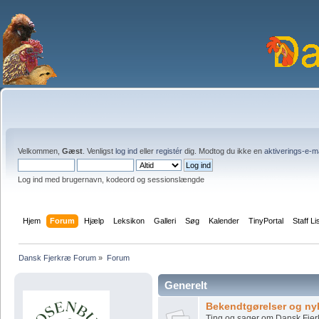
Velkommen,
Gæst
. Venligst
log ind
eller
registér
dig. Modtog du ikke en
aktiverings-e-m
Log ind med brugernavn, kodeord og sessionslængde
Hjem
Forum
Hjælp
Leksikon
Galleri
Søg
Kalender
TinyPortal
Staff Li
Dansk Fjerkræ Forum
»
Forum
Generelt
Bekendtgørelser og ny
Ting og sager om Dansk Fjer