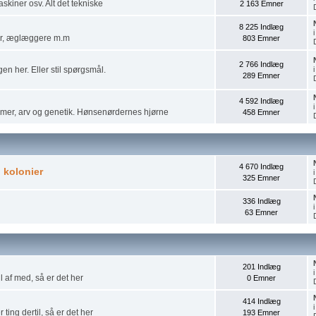
skiner osv. Alt det tekniske
2 163 Emner
8 225 Indlæg
dyr, æglæggere m.m
803 Emner
2 766 Indlæg
gen her. Eller stil spørgsmål.
289 Emner
4 592 Indlæg
ormer, arv og genetik. Hønsenørdernes hjørne
458 Emner
4 670 Indlæg
g kolonier
325 Emner
336 Indlæg
63 Emner
201 Indlæg
l af med, så er det her
0 Emner
414 Indlæg
ting dertil, så er det her
193 Emner