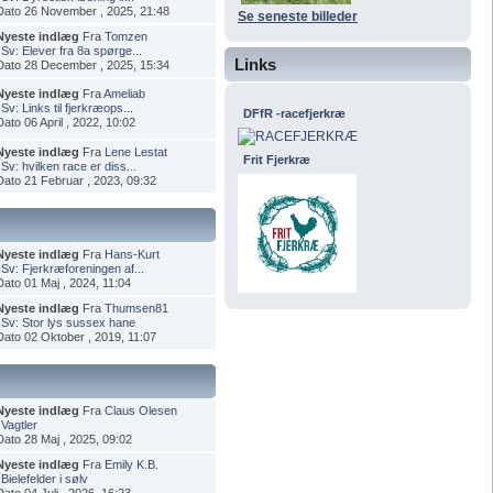
Dato 26 November , 2025, 21:48
Se seneste billeder
Nyeste indlæg
Fra
Tomzen
i
Sv: Elever fra 8a spørge...
Links
Dato 28 December , 2025, 15:34
Nyeste indlæg
Fra
Ameliab
i
Sv: Links til fjerkræops...
DFfR -racefjerkræ
Dato 06 April , 2022, 10:02
Nyeste indlæg
Fra
Lene Lestat
Frit Fjerkræ
i
Sv: hvilken race er diss...
Dato 21 Februar , 2023, 09:32
Nyeste indlæg
Fra
Hans-Kurt
i
Sv: Fjerkræforeningen af...
Dato 01 Maj , 2024, 11:04
Nyeste indlæg
Fra
Thumsen81
i
Sv: Stor lys sussex hane
Dato 02 Oktober , 2019, 11:07
Nyeste indlæg
Fra
Claus Olesen
i
Vagtler
Dato 28 Maj , 2025, 09:02
Nyeste indlæg
Fra
Emily K.B.
i
Bielefelder i sølv
Dato 04 Juli , 2026, 16:23