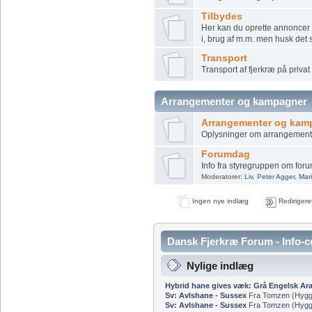
Tilbydes
Her kan du oprette annoncer fo
i, brug af m.m. men husk det 
Transport
Transport af fjerkræ på privat
Arrangementer og kampagner
Arrangementer og kam
Oplysninger om arrangemente
Forumdag
Info fra styregruppen om for
Moderatorer:
Liv
,
Peter Agger
,
Mar
Ingen nye indlæg
Redirigere
Dansk Fjerkræ Forum - Info-c
Nylige indlæg
Hybrid hane gives væk: Grå Engelsk Ar
Sv: Avlshane - Sussex
Fra
Tomzen
(
Hygg
Sv: Avlshane - Sussex
Fra
Tomzen
(
Hygg