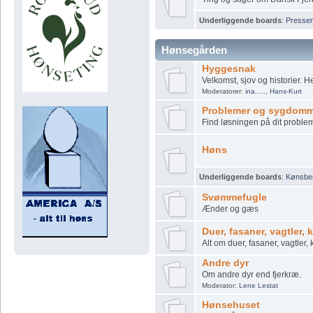
Underliggende boards
:
Pressem
Hønsegården
Hyggesnak
Velkomst, sjov og historier. He
Moderatorer:
ina.....
,
Hans-Kurt
Problemer og sygdom
Find løsningen på dit proble
Høns
Underliggende boards
:
Kønsbe
Svømmefugle
Ænder og gæs
Duer, fasaner, vagtler,
Alt om duer, fasaner, vagtler,
Andre dyr
Om andre dyr end fjerkræ.
Moderator:
Lene Lestat
Hønsehuset