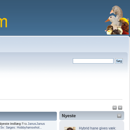
Nyeste
Nyeste indlæg
Fra
JanusJanus
i
Sv: Søges: Hobbyhønsehol...
Hybrid hane gives væk: