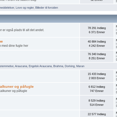
eddelelser
,
Love og regler
,
Billeder til forsiden
78 291 Indlæg
r er også plads til alt det andet.
6 371 Emner
me
40 884 Indlæg
m med dine fugle her
4 242 Emner
76 340 Indlæg
8 251 Emner
stemmelse
,
Araucana
,
Engelsk Araucana
,
Brahma
,
Dorking
,
Maran
15 433 Indlæg
2 003 Emner
 kalkuner og påfugle
6 812 Indlæg
 kalkuner og påfugle
747 Emner
8 529 Indlæg
514 Emner
22 577 Indlæg