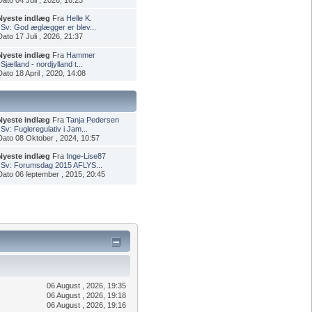
Nyeste indlæg
Fra
Helle K.
i
Sv: God æglægger er blev...
Dato 17 Juli , 2026, 21:37
Nyeste indlæg
Fra
Hammer
i
Sjælland - nordjylland t...
Dato 18 April , 2020, 14:08
Nyeste indlæg
Fra
Tanja Pedersen
i
Sv: Fugleregulativ i Jam...
Dato 08 Oktober , 2024, 10:57
Nyeste indlæg
Fra
Inge-Lise87
i
Sv: Forumsdag 2015 AFLYS...
Dato 06 ſeptember , 2015, 20:45
06 August , 2026, 19:35
06 August , 2026, 19:18
06 August , 2026, 19:16