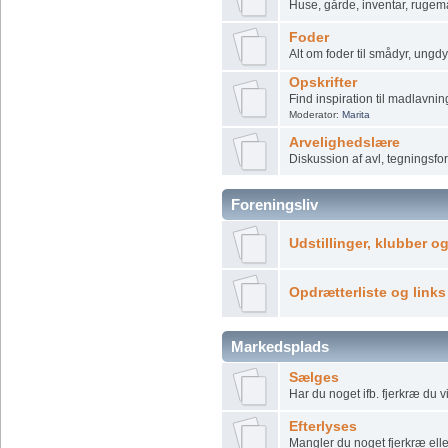
Huse, gårde, inventar, rugema
Foder
Alt om foder til smådyr, ung
Opskrifter
Find inspiration til madlavnin
Moderator:
Marita
Arvelighedslære
Diskussion af avl, tegningsf
Foreningsliv
Udstillinger, klubber o
Opdrætterliste og links
Markedsplads
Sælges
Har du noget ifb. fjerkræ du vi
Efterlyses
Mangler du noget fjerkræ eller 