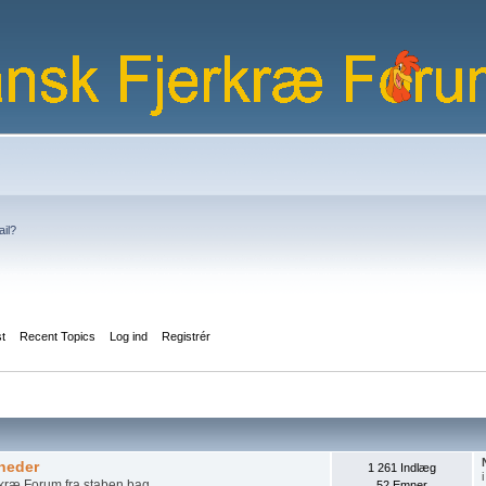
ail?
st
Recent Topics
Log ind
Registrér
heder
1 261 Indlæg
kræ Forum fra staben bag.
52 Emner