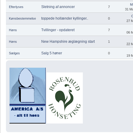
M
Sletning af annoncer
Efterlyses
7
31 Ma
C
toppede hollænder kyllinger..
Kønsbestemmelse
0
27 M
Tvillinger - opdateret
Høns
7
06 M
New Hampshire æglægning start
Høns
1
22 M
Salg 5 høner
Sælges
0
19 M