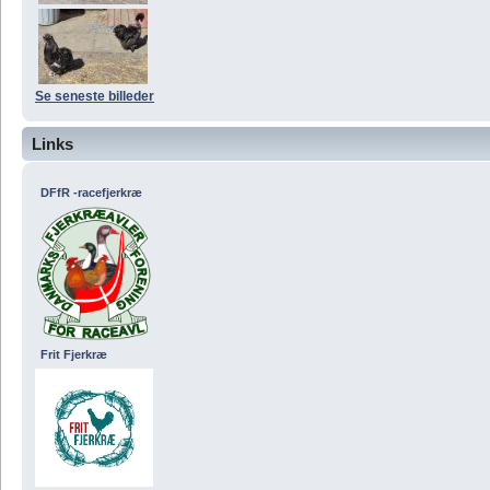
Se seneste billeder
Links
DFfR -racefjerkræ
Frit Fjerkræ