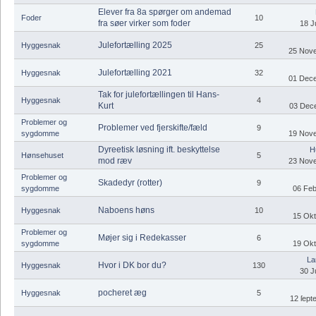
Elever fra 8a spørger om andemad
Foder
10
fra søer virker som foder
18 J
Julefortælling 2025
Hyggesnak
25
25 Nove
Julefortælling 2021
Hyggesnak
32
01 Dece
Tak for julefortællingen til Hans-
Hyggesnak
4
Kurt
03 Dece
Problemer og
Problemer ved fjerskifte/fæld
9
sygdomme
19 Nove
Dyreetisk løsning ift. beskyttelse
H
Hønsehuset
5
mod ræv
23 Nove
Problemer og
Skadedyr (rotter)
9
sygdomme
06 Feb
Naboens høns
Hyggesnak
10
15 Okt
Problemer og
Møjer sig i Redekasser
6
sygdomme
19 Okt
La
Hvor i DK bor du?
Hyggesnak
130
30 J
pocheret æg
Hyggesnak
5
12 ſept