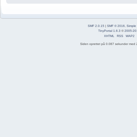
SMF 2.0.15
|
SMF © 2016
,
Simple
TinyPortal 1.6.3
©
2005-20
XHTML
RSS
WAP2
Siden oprettet på 0.087 sekunder med 2