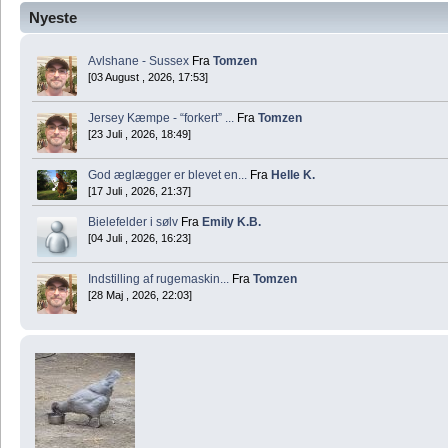
Nyeste
Avlshane - Sussex
Fra
Tomzen
[03 August , 2026, 17:53]
Jersey Kæmpe - “forkert” ...
Fra
Tomzen
[23 Juli , 2026, 18:49]
God æglægger er blevet en...
Fra
Helle K.
[17 Juli , 2026, 21:37]
Bielefelder i sølv
Fra
Emily K.B.
[04 Juli , 2026, 16:23]
Indstilling af rugemaskin...
Fra
Tomzen
[28 Maj , 2026, 22:03]