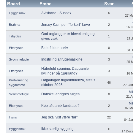
Board
Emne
Svar
Avlshane - Sussex
Hyggesnak
6
27 Ma
Jersey Kæmpe - “forkert” farve
Brahma
2
16 J
God æglægger er blevet enlig og
Tilbydes
1
gives væk
17 J
Bielefelder i sølv
Efterlyses
0
04 J
Indstilling af rugemaskine
Svømmefugle
3
25 M
Håbefuld søgning: Daggamle
Efterlyses
3
kyllinger på Sjælland?
16 M
Højpatogen fugleinfluenza, status
Problemer og
46
oktober 2025
sygdomme
27 Okt
Mi
Danske landgæs søges
Svømmefugle
0
21 Ap
Mi
Køb af dansk landrace?
Efterlyses
2
07 Ma
Jeg skal vist være "far"
Høns
22
04 Jan
Ikke særlig hyggeligt
Hyggesnak
11
17 Dece