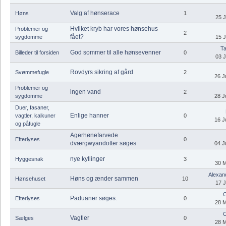
Valg af hønserace
Høns
1
25 J
Hvilket kryb har vores hønsehus
Problemer og
2
fået?
sygdomme
15 J
Ta
God sommer til alle hønsevenner
Billeder til forsiden
0
03 J
Rovdyrs sikring af gård
Svømmefugle
2
26 J
Problemer og
ingen vand
2
sygdomme
28 J
Duer, fasaner,
Enlige hanner
vagtler, kalkuner
0
16 J
og påfugle
Agerhønefarvede
Efterlyses
0
dværgwyandotter søges
04 J
nye kyllinger
Hyggesnak
3
30 M
Alexand
Høns og ænder sammen
Hønsehuset
10
17 J
C
Paduaner søges.
Efterlyses
0
28 M
C
Vagtler
Sælges
0
28 M