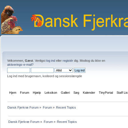
Velkommen,
Gæst
. Venligst
log ind
eller
registér
dig. Modtog du ikke en
aktiverings-e-mail?
Log ind med brugernavn, kodeord og sessionslængde
Hjem
Forum
Hjælp
Leksikon
Galleri
Søg
Kalender
TinyPortal
Staff Lis
Dansk Fjerkræ Forum
»
Forum
»
Recent Topics
Dansk Fjerkræ Forum
»
Forum
»
Recent Topics