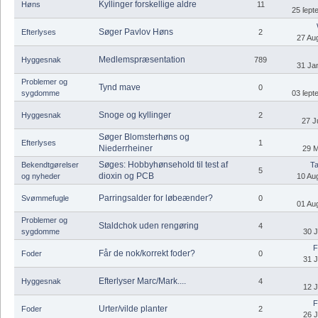
Kyllinger forskellige aldre
Høns
11
25 ſept
Søger Pavlov Høns
Efterlyses
2
27 Aug
Medlemspræsentation
Hyggesnak
789
31 Jan
Problemer og
Tynd mave
0
sygdomme
03 ſept
Snoge og kyllinger
Hyggesnak
2
27 J
Søger Blomsterhøns og
Efterlyses
1
Niederrheiner
29 M
Søges: Hobbyhønsehold til test af
Bekendtgørelser
Ta
5
dioxin og PCB
og nyheder
10 Aug
Parringsalder for løbeænder?
Svømmefugle
0
01 Aug
Problemer og
Staldchok uden rengøring
4
sygdomme
30 J
F
Får de nok/korrekt foder?
Foder
0
31 J
Efterlyser Marc/Mark....
Hyggesnak
4
12 J
F
Urter/vilde planter
Foder
2
26 J