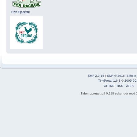
Frit Fjerkræ
SMF 2.0.15
|
SMF © 2016
,
Simple
TinyPortal 1.6.3
©
2005-20
XHTML
RSS
WAP2
Siden oprettet på 0.118 sekunder med 3