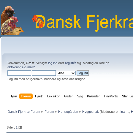
Velkommen,
Gæst
. Venligst
log ind
eller
registér
dig. Modtog du ikke en
aktiverings-e-mail?
Log ind med brugernavn, kodeord og sessionslængde
Hjem
Forum
Hjælp
Leksikon
Galleri
Søg
Kalender
TinyPortal
Staff Li
Dansk Fjerkræ Forum
»
Forum
»
Hønsegården
»
Hyggesnak
(Moderatorer:
ina.....
,
H
Sider:
1
[
2
]