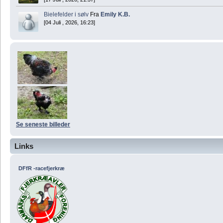
Bielefelder i sølv
Fra
Emily K.B.
[04 Juli , 2026, 16:23]
Se seneste billeder
Links
DFfR -racefjerkræ