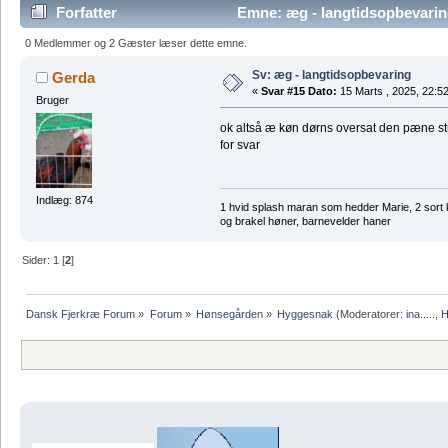
Forfatter
Emne: æg - langtidsopbevarin
0 Medlemmer og 2 Gæster læser dette emne.
Sv: æg - langtidsopbevaring
Gerda
«
Svar #15 Dato:
15 Marts , 2025, 22:52
Bruger
ok altså æ køn dørns oversat den pæne stue
for svar
Indlæg: 874
1 hvid splash maran som hedder Marie, 2 sort 
og brakel høner, barnevelder haner
Sider:
1
[
2
]
Dansk Fjerkræ Forum
»
Forum
»
Hønsegården
»
Hyggesnak
(Moderatorer:
ina.....
,
H