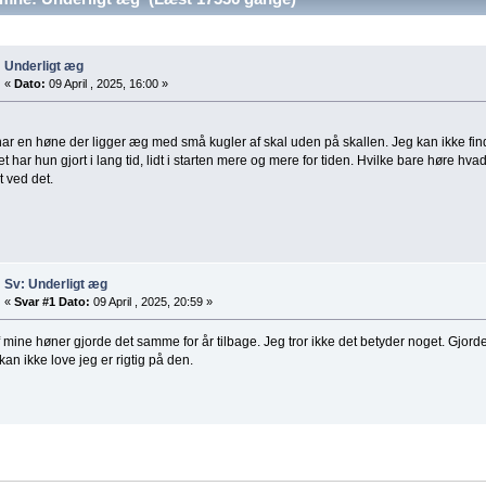
Underligt æg
«
Dato:
09 April , 2025, 16:00 »
ar en høne der ligger æg med små kugler af skal uden på skallen. Jeg kan ikke find
t har hun gjort i lang tid, lidt i starten mere og mere for tiden. Hvilke bare høre hv
 ved det.
Sv: Underligt æg
«
Svar #1 Dato:
09 April , 2025, 20:59 »
 mine høner gjorde det samme for år tilbage. Jeg tror ikke det betyder noget. Gjord
an ikke love jeg er rigtig på den.