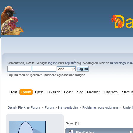
Velkommen,
Gæst
. Venligst
log ind
eller
registér
dig. Modtog du ikke en
aktiverings-e-m
Log ind med brugernavn, kodeord og sessionslængde
Hjem
Forum
Hjælp
Leksikon
Galleri
Søg
Kalender
TinyPortal
Staff Li
Dansk Fjerkræ Forum
»
Forum
»
Hønsegården
»
Problemer og sygdomme
»
Underl
Sider: [
1
]
Forfatter
E