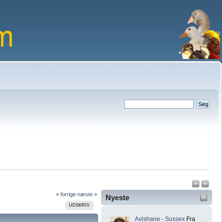
« forrige
næste »
Nyeste
UDSKRIV
Avlshane - Sussex
Fra