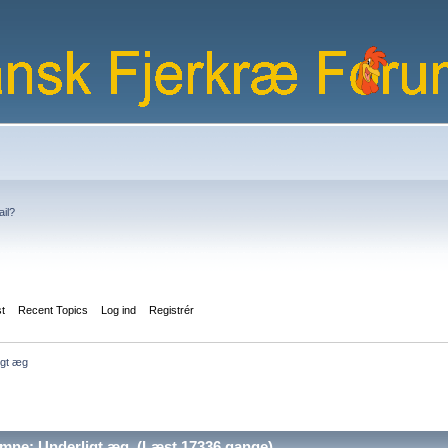
ail?
st
Recent Topics
Log ind
Registrér
igt æg
mne: Underligt æg (Læst 17336 gange)