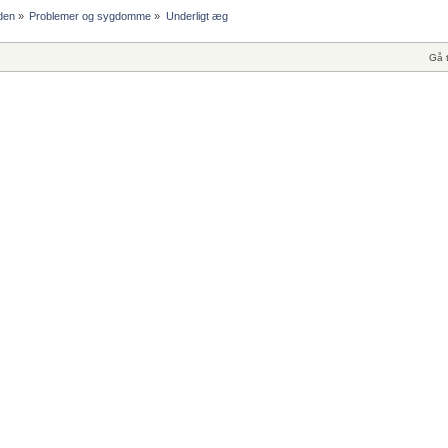
den
»
Problemer og sygdomme
»
Underligt æg
Gå t