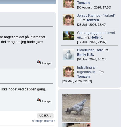
Tomzen
[03 August , 2026, 17:53]
Jersey Kæmpe - “forkert”
...
Fra
Tomzen
[23 Juli , 2026, 18:49]
God æglægger er blevet
e noget om det på internettet.
en...
Fra
Helle K.
ad det er og om jeg burte gøre
[17 Juli , 2026, 21:37]
Bielefelder i sølv
Fra
Emily K.B.
[04 Juli , 2026, 16:23]
Logget
Indstilling af
rugemaskin...
Fra
Tomzen
[28 Maj , 2026, 22:03]
e ikke noget ved det den gang.
Logget
UDSKRIV
« forrige
næste »