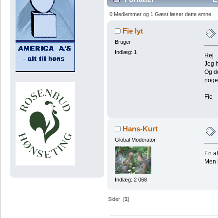
0 Medlemmer og 1 Gæst læser dette emne.
Fie lyt
Bruger
Indlæg: 1
Hej
Jeg h
Og de
noget
Fie
Hans-Kurt
Global Moderator
En af
Men k
Indlæg: 2 068
Sider: [
1
]