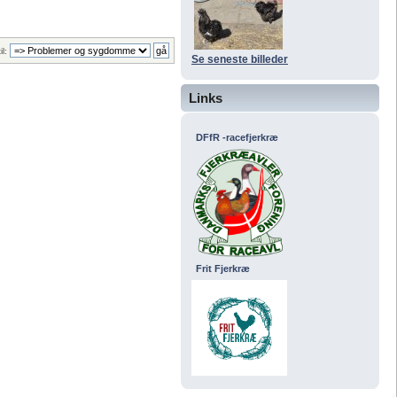
il:
Se seneste billeder
Links
DFfR -racefjerkræ
Frit Fjerkræ