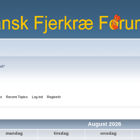
ail?
st
Recent Topics
Log ind
Registrér
August 2026
mandag
tirsdag
onsdag