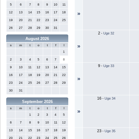
5
6
7
8
9
10
11
12
13
14
15
16
17
18
»
19
20
21
22
23
24
25
26
27
28
29
30
31
2
-
Uge 32
August 2026
»
s
m
t
o
t
f
l
1
2
3
4
5
6
7
8
9
-
Uge 33
9
10
11
12
13
14
15
16
17
18
19
20
21
22
»
23
24
25
26
27
28
29
30
31
16
-
Uge 34
September 2026
s
m
t
o
t
f
l
»
1
2
3
4
5
6
7
8
9
10
11
12
13
14
15
16
17
18
19
23
-
Uge 35
20
21
22
23
24
25
26