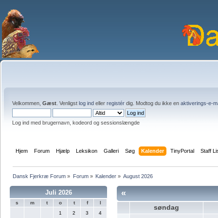
Velkommen,
Gæst
. Venligst
log ind
eller
registér
dig. Modtog du ikke en
aktiverings-e-m
Log ind med brugernavn, kodeord og sessionslængde
Hjem
Forum
Hjælp
Leksikon
Galleri
Søg
Kalender
TinyPortal
Staff Li
Dansk Fjerkræ Forum
»
Forum
»
Kalender
»
August 2026
«
Juli 2026
s
m
t
o
t
f
l
søndag
1
2
3
4