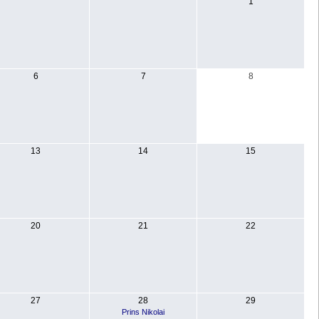
1
6
7
8
13
14
15
20
21
22
27
28
29
Prins Nikolai