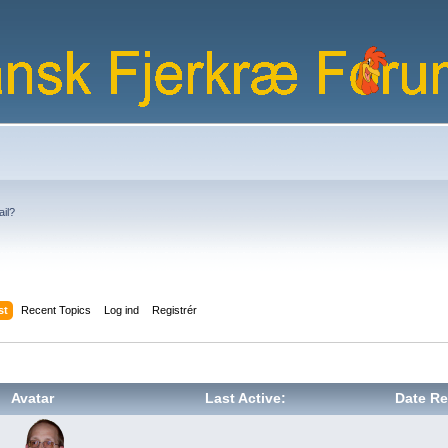
ail?
st
Recent Topics
Log ind
Registrér
Avatar
Last Active:
Date Re