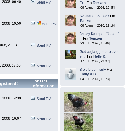
, 2008, 06:40
Send PM
Gr...
Fra
Tomzen
[06 August , 2026, 19:35]
Avlshane - Sussex
Fra
Tomzen
, 2008, 19:50
Send PM
[06 August , 2026, 19:18]
Jersey Kæmpe - “forkert”
...
Fra
Tomzen
[23 Juli , 2026, 18:49]
 2008, 21:13
Send PM
God æglægger er blevet
en...
Fra
Helle K.
[17 Juli , 2026, 21:37]
, 2008, 17:05
Send PM
Bielefelder i sølv
Fra
Emily K.B.
[04 Juli , 2026, 16:23]
Contact
gistered:
Information:
, 2008, 14:39
Send PM
, 2008, 16:07
Send PM