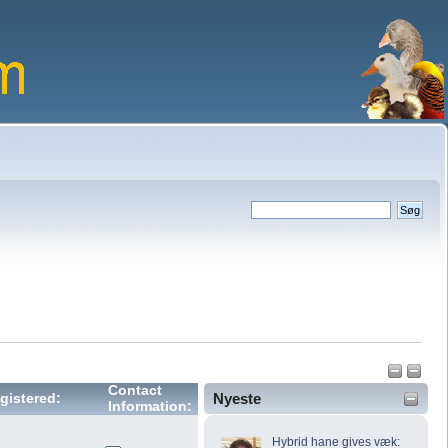
Contact
Nyeste
gistered:
Information:
Hybrid hane gives væk: