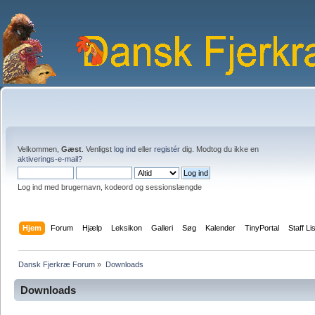
Velkommen,
Gæst
. Venligst
log ind
eller
registér
dig. Modtog du ikke en
aktiverings-e-mail?
Log ind med brugernavn, kodeord og sessionslængde
Hjem
Forum
Hjælp
Leksikon
Galleri
Søg
Kalender
TinyPortal
Staff Li
Dansk Fjerkræ Forum
»
Downloads
Downloads