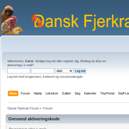
Velkommen,
Gæst
. Venligst
log ind
eller
registér
dig. Modtog du ikke en
aktiverings-e-mail?
Log ind med brugernavn, kodeord og sessionslængde
Hjem
Forum
Hjælp
Leksikon
Galleri
Søg
Kalender
TinyPortal
Staff Li
Dansk Fjerkræ Forum
»
Forum
Gensend aktiveringskode