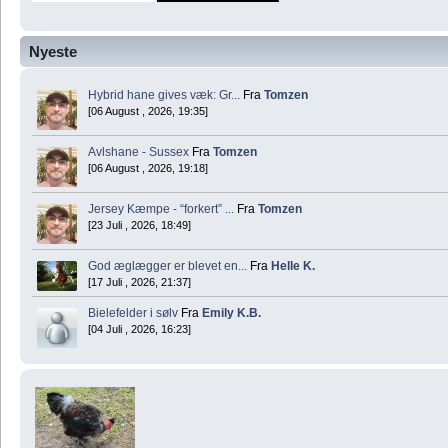
Nyeste
Hybrid hane gives væk: Gr...
Fra
Tomzen
[06 August , 2026, 19:35]
Avlshane - Sussex
Fra
Tomzen
[06 August , 2026, 19:18]
Jersey Kæmpe - “forkert” ...
Fra
Tomzen
[23 Juli , 2026, 18:49]
God æglægger er blevet en...
Fra
Helle K.
[17 Juli , 2026, 21:37]
Bielefelder i sølv
Fra
Emily K.B.
[04 Juli , 2026, 16:23]