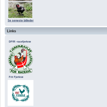
Se seneste billeder
Links
DFfR -racefjerkræ
Frit Fjerkræ