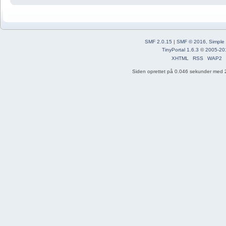
SMF 2.0.15
|
SMF © 2016
,
Simple
TinyPortal 1.6.3
©
2005-20
XHTML
RSS
WAP2
Siden oprettet på 0.046 sekunder med 2