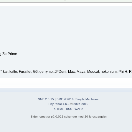
og ZarPrime.
 kar, katte, Fussilet, G6, gerrymo, JPDeni, Max, Maya, Moocat, nokonium, PhilH, R
SMF 2.0.15
|
SMF © 2016
,
Simple Machines
TinyPortal 1.6.3
©
2005-2019
XHTML
RSS
WAP2
Siden oprettet på 0.022 sekunder med 20 forespørgsler.