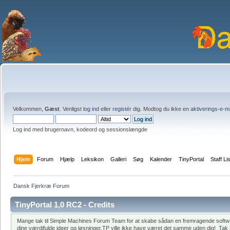
Velkommen,
Gæst
. Venligst
log ind
eller
registér
dig. Modtog du ikke en
aktiverings-e-m
Log ind med brugernavn, kodeord og sessionslængde
Hjem
Forum
Hjælp
Leksikon
Galleri
Søg
Kalender
TinyPortal
Staff Li
Dansk Fjerkræ Forum
TinyPortal 1,0 RC2 - Credits
Mange tak til Simple Machines Forum Team for at skabe sådan en fremragende software.
dine værdifulde ideer og løsninger.TP ville ikke have været det samme uden dig! Tak Blo