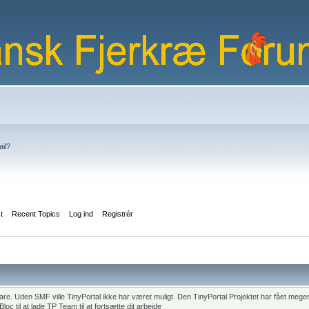
ail?
st
Recent Topics
Log ind
Registrér
 Uden SMF ville TinyPortal ikke har været muligt. Den TinyPortal Projektet har fået megen 
c til at lade TP Team til at fortsætte dit arbejde