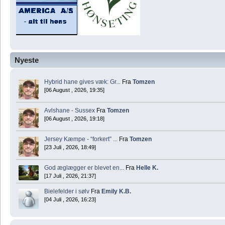
Nyeste
Hybrid hane gives væk: Gr...
Fra
Tomzen
[06 August , 2026, 19:35]
Avlshane - Sussex
Fra
Tomzen
[06 August , 2026, 19:18]
Jersey Kæmpe - “forkert” ...
Fra
Tomzen
[23 Juli , 2026, 18:49]
God æglægger er blevet en...
Fra
Helle K.
[17 Juli , 2026, 21:37]
Bielefelder i sølv
Fra
Emily K.B.
[04 Juli , 2026, 16:23]