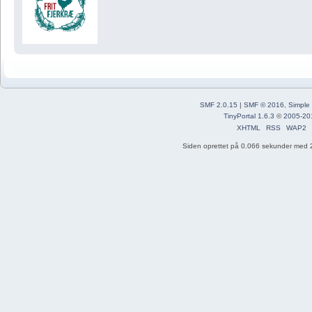
SMF 2.0.15
|
SMF © 2016
,
Simple
TinyPortal 1.6.3
©
2005-20
XHTML
RSS
WAP2
Siden oprettet på 0.066 sekunder med 2