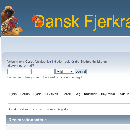
Velkommen,
Gæst
. Venligst
log ind
eller
registér
dig. Modtog du ikke en
aktiverings-e-mail?
Log ind med brugernavn, kodeord og sessionslængde
Hjem
Forum
Hjælp
Leksikon
Galleri
Søg
Kalender
TinyPortal
Staff Lis
Dansk Fjerkræ Forum
»
Forum
»
Registrér
Registrationsaftale