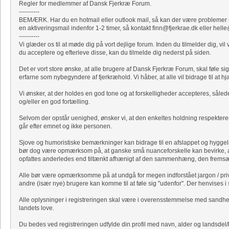
Regler for medlemmer af Dansk Fjerkræ Forum.
----------
BEMÆRK. Har du en hotmail eller outlook mail, så kan der være problemer me
en aktiveringsmail indenfor 1-2 timer, så kontakt finn@fjerkrae.dk eller hell
----------
Vi glæder os til at møde dig på vort dejlige forum. Inden du tilmelder dig, 
du acceptere og efterleve disse, kan du tilmelde dig nederst på siden.
Det er vort store ønske, at alle brugere af Dansk Fjerkræ Forum, skal føle 
erfarne som nybegyndere af fjerkræhold. Vi håber, at alle vil bidrage til at h
Vi ønsker, at der holdes en god tone og at forskelligheder accepteres, såled
og/eller en god fortælling.
Selvom der opstår uenighed, ønsker vi, at den enkeltes holdning respekteres
går efter emnet og ikke personen.
Sjove og humoristiske bemærkninger kan bidrage til en afslappet og hygge
bør dog være opmærksom på, at ganske små nuanceforskelle kan bevirke, 
opfattes anderledes end tiltænkt afhænigt af den sammenhæng, den fremsæt
Alle bør være opmærksomme på at undgå for megen indforstået jargon / priva
andre (især nye) brugere kan komme til at føle sig "udenfor". Der henvises i s
Alle oplysninger i registreringen skal være i overensstemmelse med sandhede
landets love.
Du bedes ved registreringen udfylde din profil med navn, alder og landsdel