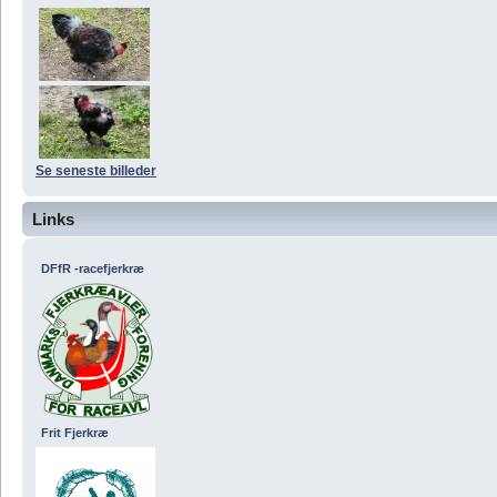
Se seneste billeder
Links
DFfR -racefjerkræ
Frit Fjerkræ