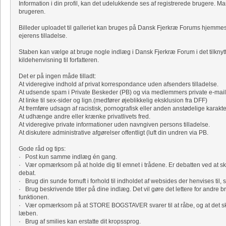
Information i din profil, kan det udelukkende ses af registrerede brugere. Ma
brugeren.
Billeder uploadet til galleriet kan bruges på Dansk Fjerkræ Forums hjemm
ejerens tilladelse.
Staben kan vælge at bruge nogle indlæg i Dansk Fjerkræ Forum i det tilknyt
kildehenvisning til forfatteren.
Det er på ingen måde tilladt:
At videregive indhold af privat korrespondance uden afsenders tilladelse.
At udsende spam i Private Beskeder (PB) og via medlemmers private e-mail
At linke til sex-sider og lign.(medfører øjeblikkelig eksklusion fra DFF)
At fremføre udsagn af racistisk, pornografisk eller anden anstødelige karakte
At udhænge andre eller krænke privatlivets fred.
At videregive private informationer uden navngiven persons tilladelse.
At diskutere administrative afgørelser offentligt (luft din undren via PB.
Gode råd og tips:
· Post kun samme indlæg én gang.
· Vær opmærksom på at holde dig til emnet i trådene. Er debatten ved at sk
debat.
· Brug din sunde fornuft i forhold til indholdet af websides der henvises til, s
· Brug beskrivende titler på dine indlæg. Det vil gøre det lettere for andre b
funktionen.
· Vær opmærksom på at STORE BOGSTAVER svarer til at råbe, og at det skrev
læben.
· Brug af smilies kan erstatte dit kropssprog.