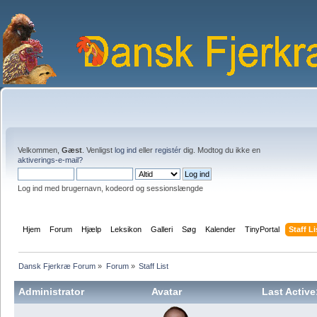
Velkommen,
Gæst
. Venligst
log ind
eller
registér
dig. Modtog du ikke en
aktiverings-e-mail?
Log ind med brugernavn, kodeord og sessionslængde
Hjem
Forum
Hjælp
Leksikon
Galleri
Søg
Kalender
TinyPortal
Staff Li
Dansk Fjerkræ Forum
»
Forum
»
Staff List
Administrator
Avatar
Last Active