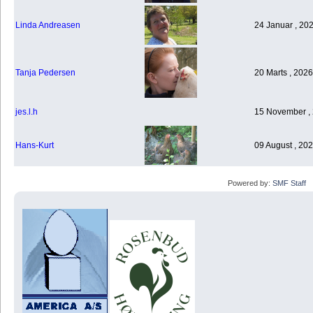
Linda Andreasen
24 Januar , 20
Tanja Pedersen
20 Marts , 2026
jes.l.h
15 November , 
Hans-Kurt
09 August , 202
Powered by:
SMF Staff