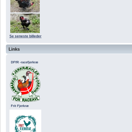
Se seneste billeder
Links
DFfR -racefjerkræ
Frit Fjerkræ