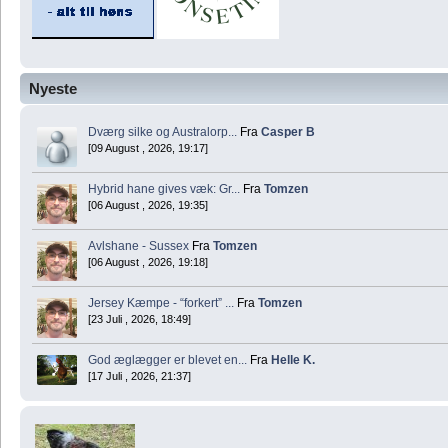
Nyeste
Dværg silke og Australorp...
Fra
Casper B
[09 August , 2026, 19:17]
Hybrid hane gives væk: Gr...
Fra
Tomzen
[06 August , 2026, 19:35]
Avlshane - Sussex
Fra
Tomzen
[06 August , 2026, 19:18]
Jersey Kæmpe - “forkert” ...
Fra
Tomzen
[23 Juli , 2026, 18:49]
God æglægger er blevet en...
Fra
Helle K.
[17 Juli , 2026, 21:37]