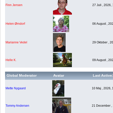
Finn Jensen
27 Juli , 2026,
Helen Ørndorf
06 August , 20
Marianne Vedel
29 Oktober , 2
Helle K.
09 August , 20
Global Moderator
Avatar
Last Active
Mette Nygaard
10 Maj , 2026, 
Tommy Andersen
21 December , 