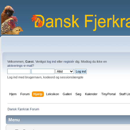
Velkommen,
Gæst
. Venligst
log ind
eller
registér
dig. Modtog du ikke en
aktiverings-e-mail?
Log ind med brugernavn, kodeord og sessionslængde
Hjem
Forum
Hjælp
Leksikon
Galleri
Søg
Kalender
TinyPortal
Staff Li
Dansk Fjerkræ Forum
Menu