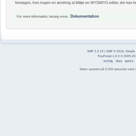
foretages, hvis nogen en ændring at tilføje en WYSIWYG editor, der kan bru
Dokumentation
For mere information, besøg vores
SMF 2.0.15
|
SMF © 2016
,
Simple
TinyPortal 1.6.3
©
2005-20
XHTML
RSS
WAP2
Siden oprettet på 0.035 sekunder med 2