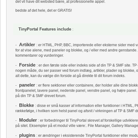
det vil have dit websted bære, at professionelle appel.
bedste af det hele, det er GRATIS!
TinyPortal Features include
:
Artikler
-
: er HTML, PHP, BBC, importerede eller eksterne sider med val
for at vise alene, med paneler og blokke, og / eller med andre genstande. A
kommentarer og vurderinger.
Forside
-
: er den første side eller indeks side af din TP & SMF site. TP
nogen måde, du ser passer ved forum indlæg, artikler, plader og blokke, o
alt dette, kan du vælge din forside at gå direkte til dit forum indeks.
paneler
-
: er flere sektioner eller containere, der holder alle dine blok
frontpanelet, lavere panel, nederste panel, venstre panel, og højre panel.
på din TP & SMF drevet forum.
Blokke
-
: disse er små kasser af information eller funktioner i HTML, P
rækkefølge, i hvilken som helst panel og afsnit / virkningen af ​​TP & SMF dr
Moduler
-
: er forbedringer til TinyPortal skrevet af forskellige udvikler
på sitet. Eksempler på et modul ville være:. File Manager, Gallery Manag
plugins
-
: er ændringer i eksisterende TinyPortal funktioner eller mod