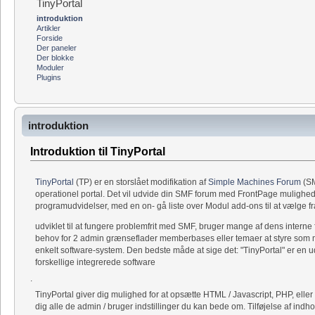
TinyPortal
introduktion
Artikler
Forside
Der paneler
Der blokke
Moduler
Plugins
introduktion
Introduktion til TinyPortal
TinyPortal
(TP) er en storslået modifikation af
Simple Machines Forum
(SM
operationel portal. Det vil udvide din SMF forum med FrontPage muligheder
programudvidelser, med en on- gå liste over Modul add-ons til at vælge fr
udviklet til at fungere problemfrit med SMF, bruger mange af dens interne f
behov for 2 admin grænseflader memberbases eller temaer at styre som med
enkelt software-system. Den bedste måde at sige det: "TinyPortal" er en 
forskellige integrerede software
.
TinyPortal giver dig mulighed for at opsætte HTML / Javascript, PHP, eller
dig alle de admin / bruger indstillinger du kan bede om. Tilføjelse af indh