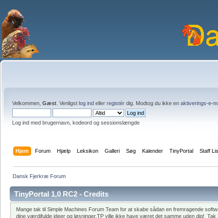
Velkommen,
Gæst
. Venligst
log ind
eller
registér
dig. Modtog du ikke en
aktiverings-e-m
Log ind med brugernavn, kodeord og sessionslængde
Hjem
Forum
Hjælp
Leksikon
Galleri
Søg
Kalender
TinyPortal
Staff Li
Dansk Fjerkræ Forum
TinyPortal 1,0 RC2 - Credits
Mange tak til Simple Machines Forum Team for at skabe sådan en fremragende software.
dine værdifulde ideer og løsninger.TP ville ikke have været det samme uden dig! Tak Blo