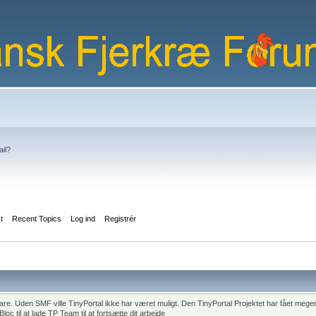
ail?
st
Recent Topics
Log ind
Registrér
 Uden SMF ville TinyPortal ikke har været muligt. Den TinyPortal Projektet har fået megen 
c til at lade TP Team til at fortsætte dit arbejde