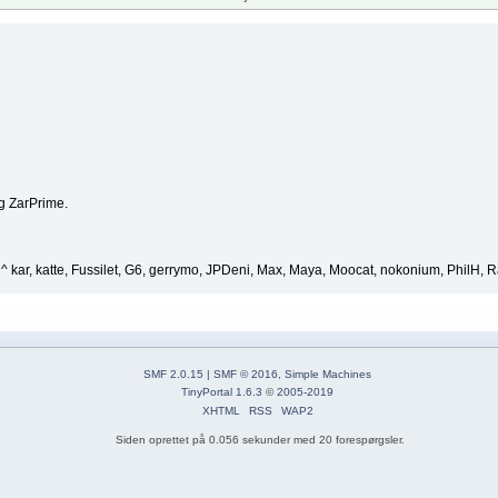
og ZarPrime.
 kar, katte, Fussilet, G6, gerrymo, JPDeni, Max, Maya, Moocat, nokonium, PhilH, R
SMF 2.0.15
|
SMF © 2016
,
Simple Machines
TinyPortal 1.6.3
©
2005-2019
XHTML
RSS
WAP2
Siden oprettet på 0.056 sekunder med 20 forespørgsler.