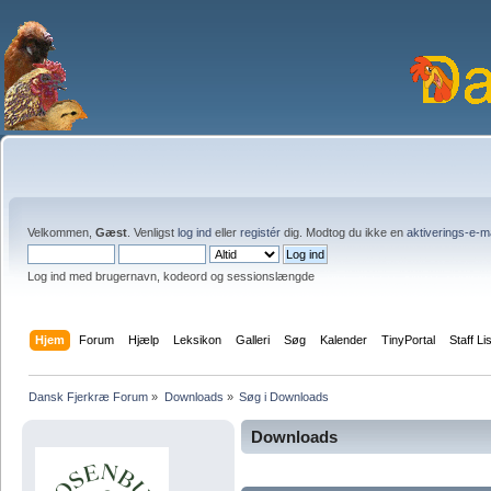
Velkommen,
Gæst
. Venligst
log ind
eller
registér
dig. Modtog du ikke en
aktiverings-e-m
Log ind med brugernavn, kodeord og sessionslængde
Hjem
Forum
Hjælp
Leksikon
Galleri
Søg
Kalender
TinyPortal
Staff Li
Dansk Fjerkræ Forum
»
Downloads
»
Søg i Downloads
Downloads