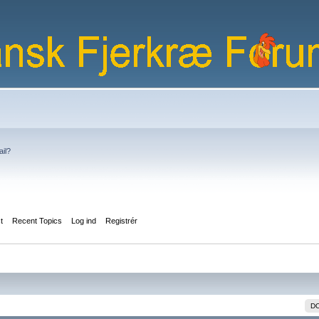
ail?
st
Recent Topics
Log ind
Registrér
D