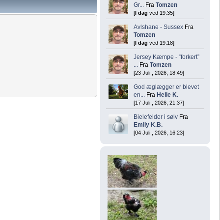
Gr...
Fra
Tomzen
[
I dag
ved 19:35]
Avlshane - Sussex
Fra
Tomzen
[
I dag
ved 19:18]
Jersey Kæmpe - “forkert”
...
Fra
Tomzen
[23 Juli , 2026, 18:49]
God æglægger er blevet
en...
Fra
Helle K.
[17 Juli , 2026, 21:37]
Bielefelder i sølv
Fra
Emily K.B.
[04 Juli , 2026, 16:23]