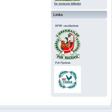
Se seneste billeder
Links
DFfR -racefjerkræ
Frit Fjerkræ