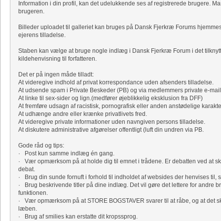
Information i din profil, kan det udelukkende ses af registrerede brugere. Ma
brugeren.
Billeder uploadet til galleriet kan bruges på Dansk Fjerkræ Forums hjemm
ejerens tilladelse.
Staben kan vælge at bruge nogle indlæg i Dansk Fjerkræ Forum i det tilknyt
kildehenvisning til forfatteren.
Det er på ingen måde tilladt:
At videregive indhold af privat korrespondance uden afsenders tilladelse.
At udsende spam i Private Beskeder (PB) og via medlemmers private e-mail
At linke til sex-sider og lign.(medfører øjeblikkelig eksklusion fra DFF)
At fremføre udsagn af racistisk, pornografisk eller anden anstødelige karakte
At udhænge andre eller krænke privatlivets fred.
At videregive private informationer uden navngiven persons tilladelse.
At diskutere administrative afgørelser offentligt (luft din undren via PB.
Gode råd og tips:
· Post kun samme indlæg én gang.
· Vær opmærksom på at holde dig til emnet i trådene. Er debatten ved at sk
debat.
· Brug din sunde fornuft i forhold til indholdet af websides der henvises til, s
· Brug beskrivende titler på dine indlæg. Det vil gøre det lettere for andre b
funktionen.
· Vær opmærksom på at STORE BOGSTAVER svarer til at råbe, og at det skrev
læben.
· Brug af smilies kan erstatte dit kropssprog.