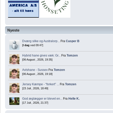
Nyeste
Dværg silke og Australorp...
Fra
Casper B
[
I dag
ved 09:47]
Hybrid hane gives væk: Gr...
Fra
Tomzen
[06 August , 2026, 19:35]
Avlshane - Sussex
Fra
Tomzen
[06 August , 2026, 19:18]
Jersey Kæmpe - “forkert” ...
Fra
Tomzen
[23 Juli , 2026, 18:49]
God æglægger er blevet en...
Fra
Helle K.
[17 Juli , 2026, 21:37]