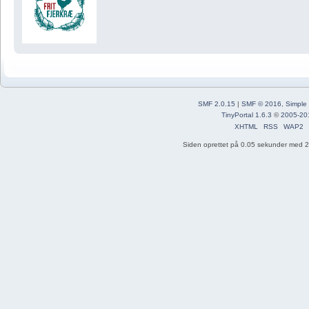
SMF 2.0.15
|
SMF © 2016
,
Simple
TinyPortal 1.6.3
©
2005-20
XHTML
RSS
WAP2
Siden oprettet på 0.05 sekunder med 25