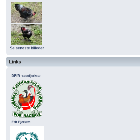
Se seneste billeder
Links
DFfR -racefjerkræ
Frit Fjerkræ