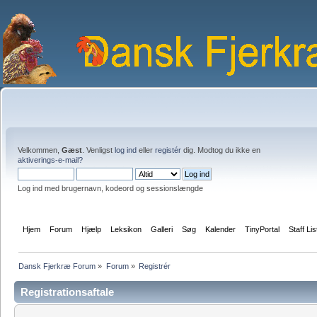
Velkommen,
Gæst
. Venligst
log ind
eller
registér
dig. Modtog du ikke en
aktiverings-e-mail?
Log ind med brugernavn, kodeord og sessionslængde
Hjem
Forum
Hjælp
Leksikon
Galleri
Søg
Kalender
TinyPortal
Staff Lis
Dansk Fjerkræ Forum
»
Forum
»
Registrér
Registrationsaftale