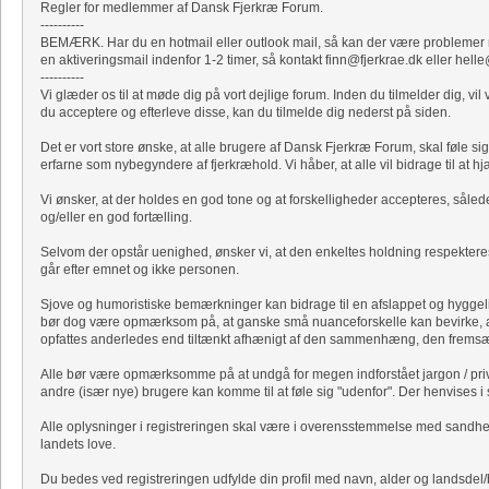
Regler for medlemmer af Dansk Fjerkræ Forum.
----------
BEMÆRK. Har du en hotmail eller outlook mail, så kan der være problemer me
en aktiveringsmail indenfor 1-2 timer, så kontakt finn@fjerkrae.dk eller hell
----------
Vi glæder os til at møde dig på vort dejlige forum. Inden du tilmelder dig, 
du acceptere og efterleve disse, kan du tilmelde dig nederst på siden.
Det er vort store ønske, at alle brugere af Dansk Fjerkræ Forum, skal føle 
erfarne som nybegyndere af fjerkræhold. Vi håber, at alle vil bidrage til at h
Vi ønsker, at der holdes en god tone og at forskelligheder accepteres, såled
og/eller en god fortælling.
Selvom der opstår uenighed, ønsker vi, at den enkeltes holdning respekteres
går efter emnet og ikke personen.
Sjove og humoristiske bemærkninger kan bidrage til en afslappet og hygge
bør dog være opmærksom på, at ganske små nuanceforskelle kan bevirke, 
opfattes anderledes end tiltænkt afhænigt af den sammenhæng, den fremsæt
Alle bør være opmærksomme på at undgå for megen indforstået jargon / priva
andre (især nye) brugere kan komme til at føle sig "udenfor". Der henvises i s
Alle oplysninger i registreringen skal være i overensstemmelse med sandhede
landets love.
Du bedes ved registreringen udfylde din profil med navn, alder og landsdel