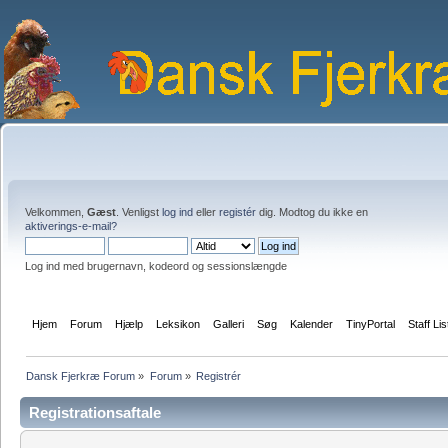
Velkommen,
Gæst
. Venligst
log ind
eller
registér
dig. Modtog du ikke en
aktiverings-e-mail?
Log ind med brugernavn, kodeord og sessionslængde
Hjem
Forum
Hjælp
Leksikon
Galleri
Søg
Kalender
TinyPortal
Staff Lis
Dansk Fjerkræ Forum
»
Forum
»
Registrér
Registrationsaftale