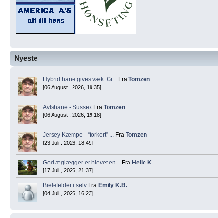
Nyeste
Hybrid hane gives væk: Gr...
Fra
Tomzen
[06 August , 2026, 19:35]
Avlshane - Sussex
Fra
Tomzen
[06 August , 2026, 19:18]
Jersey Kæmpe - “forkert” ...
Fra
Tomzen
[23 Juli , 2026, 18:49]
God æglægger er blevet en...
Fra
Helle K.
[17 Juli , 2026, 21:37]
Bielefelder i sølv
Fra
Emily K.B.
[04 Juli , 2026, 16:23]