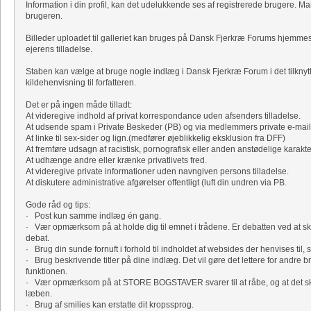
Information i din profil, kan det udelukkende ses af registrerede brugere. Ma
brugeren.
Billeder uploadet til galleriet kan bruges på Dansk Fjerkræ Forums hjemm
ejerens tilladelse.
Staben kan vælge at bruge nogle indlæg i Dansk Fjerkræ Forum i det tilknyt
kildehenvisning til forfatteren.
Det er på ingen måde tilladt:
At videregive indhold af privat korrespondance uden afsenders tilladelse.
At udsende spam i Private Beskeder (PB) og via medlemmers private e-mail
At linke til sex-sider og lign.(medfører øjeblikkelig eksklusion fra DFF)
At fremføre udsagn af racistisk, pornografisk eller anden anstødelige karakte
At udhænge andre eller krænke privatlivets fred.
At videregive private informationer uden navngiven persons tilladelse.
At diskutere administrative afgørelser offentligt (luft din undren via PB.
Gode råd og tips:
· Post kun samme indlæg én gang.
· Vær opmærksom på at holde dig til emnet i trådene. Er debatten ved at sk
debat.
· Brug din sunde fornuft i forhold til indholdet af websides der henvises til, s
· Brug beskrivende titler på dine indlæg. Det vil gøre det lettere for andre b
funktionen.
· Vær opmærksom på at STORE BOGSTAVER svarer til at råbe, og at det skrev
læben.
· Brug af smilies kan erstatte dit kropssprog.