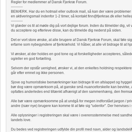
Regler for medlemmer af Dansk Fjerkræ Forum.
----------
BEMÆRK. Har du en hotmail eller outlook mail, så kan der være problemer me
en aktiveringsmail indenfor 1-2 timer, så kontakt finn@fjerkrae.dk eller hell
----------
Vi glæder os til at møde dig på vort dejlige forum. Inden du tilmelder dig, 
du acceptere og efterleve disse, kan du tilmelde dig nederst på siden.
Det er vort store ønske, at alle brugere af Dansk Fjerkræ Forum, skal føle 
erfarne som nybegyndere af fjerkræhold. Vi håber, at alle vil bidrage til at h
Vi ønsker, at der holdes en god tone og at forskelligheder accepteres, såled
og/eller en god fortælling.
Selvom der opstår uenighed, ønsker vi, at den enkeltes holdning respekteres
går efter emnet og ikke personen.
Sjove og humoristiske bemærkninger kan bidrage til en afslappet og hygge
bør dog være opmærksom på, at ganske små nuanceforskelle kan bevirke, 
opfattes anderledes end tiltænkt afhænigt af den sammenhæng, den fremsæt
Alle bør være opmærksomme på at undgå for megen indforstået jargon / priva
andre (især nye) brugere kan komme til at føle sig "udenfor". Der henvises i s
Alle oplysninger i registreringen skal være i overensstemmelse med sandhede
landets love.
Du bedes ved registreringen udfylde din profil med navn, alder og landsdel