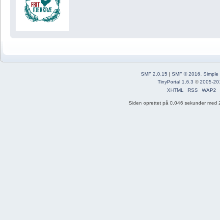
SMF 2.0.15
|
SMF © 2016
,
Simple
TinyPortal 1.6.3
©
2005-20
XHTML
RSS
WAP2
Siden oprettet på 0.046 sekunder med 2