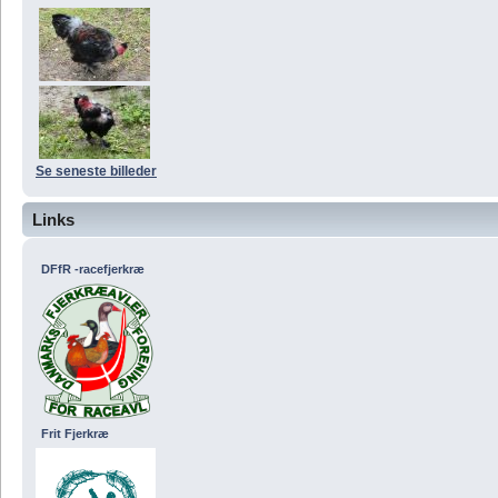
Se seneste billeder
Links
DFfR -racefjerkræ
Frit Fjerkræ