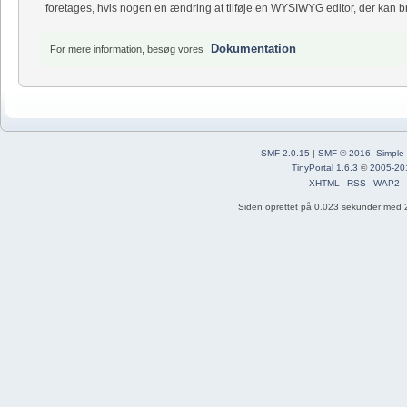
foretages, hvis nogen en ændring at tilføje en WYSIWYG editor, der kan bru
Dokumentation
For mere information, besøg vores
SMF 2.0.15
|
SMF © 2016
,
Simple
TinyPortal 1.6.3
©
2005-20
XHTML
RSS
WAP2
Siden oprettet på 0.023 sekunder med 2