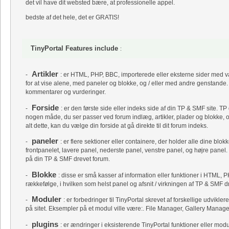
det vil have dit websted bære, at professionelle appel.
bedste af det hele, det er GRATIS!
TinyPortal Features include
:
Artikler
-
: er HTML, PHP, BBC, importerede eller eksterne sider med val
for at vise alene, med paneler og blokke, og / eller med andre genstande. A
kommentarer og vurderinger.
Forside
-
: er den første side eller indeks side af din TP & SMF site. TP
nogen måde, du ser passer ved forum indlæg, artikler, plader og blokke, o
alt dette, kan du vælge din forside at gå direkte til dit forum indeks.
paneler
-
: er flere sektioner eller containere, der holder alle dine blok
frontpanelet, lavere panel, nederste panel, venstre panel, og højre panel.
på din TP & SMF drevet forum.
Blokke
-
: disse er små kasser af information eller funktioner i HTML, P
rækkefølge, i hvilken som helst panel og afsnit / virkningen af ​​TP & SMF dr
Moduler
-
: er forbedringer til TinyPortal skrevet af forskellige udvikler
på sitet. Eksempler på et modul ville være:. File Manager, Gallery Manag
plugins
-
: er ændringer i eksisterende TinyPortal funktioner eller mod