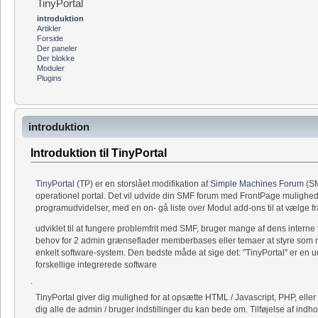
TinyPortal
introduktion
Artikler
Forside
Der paneler
Der blokke
Moduler
Plugins
introduktion
Introduktion til TinyPortal
TinyPortal
(TP) er en storslået modifikation af
Simple Machines Forum
(SM
operationel portal. Det vil udvide din SMF forum med FrontPage muligheder
programudvidelser, med en on- gå liste over Modul add-ons til at vælge fr
udviklet til at fungere problemfrit med SMF, bruger mange af dens interne f
behov for 2 admin grænseflader memberbases eller temaer at styre som med
enkelt software-system. Den bedste måde at sige det: "TinyPortal" er en 
forskellige integrerede software
.
TinyPortal giver dig mulighed for at opsætte HTML / Javascript, PHP, eller
dig alle de admin / bruger indstillinger du kan bede om. Tilføjelse af indh