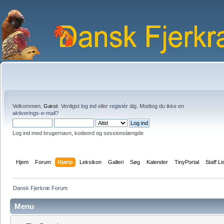
Velkommen,
Gæst
. Venligst
log ind
eller
registér
dig. Modtog du ikke en
aktiverings-e-mail?
Log ind med brugernavn, kodeord og sessionslængde
Hjem
Forum
Hjælp
Leksikon
Galleri
Søg
Kalender
TinyPortal
Staff Li
Dansk Fjerkræ Forum
Menu