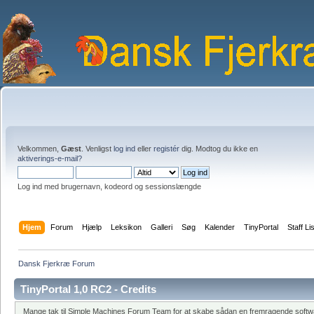
Velkommen,
Gæst
. Venligst
log ind
eller
registér
dig. Modtog du ikke en
aktiverings-e-mail?
Log ind med brugernavn, kodeord og sessionslængde
Hjem
Forum
Hjælp
Leksikon
Galleri
Søg
Kalender
TinyPortal
Staff Li
Dansk Fjerkræ Forum
TinyPortal 1,0 RC2 - Credits
Mange tak til Simple Machines Forum Team for at skabe sådan en fremragende softwar