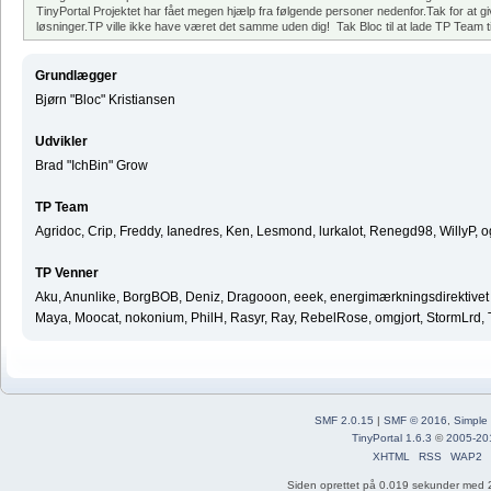
TinyPortal Projektet har fået megen hjælp fra følgende personer nedenfor.Tak for at gi
løsninger.TP ville ikke have været det samme uden dig! Tak Bloc til at lade TP Team til
Grundlægger
Bjørn "Bloc" Kristiansen
Udvikler
Brad "IchBin" Grow
TP Team
Agridoc, Crip, Freddy, Ianedres, Ken, Lesmond, lurkalot, Renegd98, WillyP, 
TP Venner
Aku, Anunlike, BorgBOB, Deniz, Dragooon, eeek, energimærkningsdirektivet ^ 
Maya, Moocat, nokonium, PhilH, Rasyr, Ray, RebelRose, omgjort, StormLrd, T
SMF 2.0.15
|
SMF © 2016
,
Simple
TinyPortal 1.6.3
©
2005-20
XHTML
RSS
WAP2
Siden oprettet på 0.019 sekunder med 2