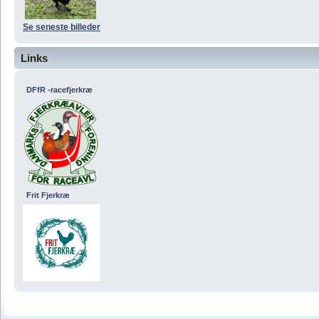
Se seneste billeder
Links
DFfR -racefjerkræ
Frit Fjerkræ