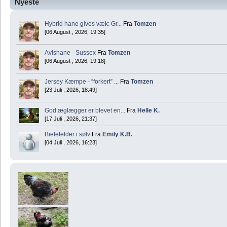
Nyeste
Hybrid hane gives væk: Gr...
Fra
Tomzen
[06 August , 2026, 19:35]
Avlshane - Sussex
Fra
Tomzen
[06 August , 2026, 19:18]
Jersey Kæmpe - “forkert” ...
Fra
Tomzen
[23 Juli , 2026, 18:49]
God æglægger er blevet en...
Fra
Helle K.
[17 Juli , 2026, 21:37]
Bielefelder i sølv
Fra
Emily K.B.
[04 Juli , 2026, 16:23]