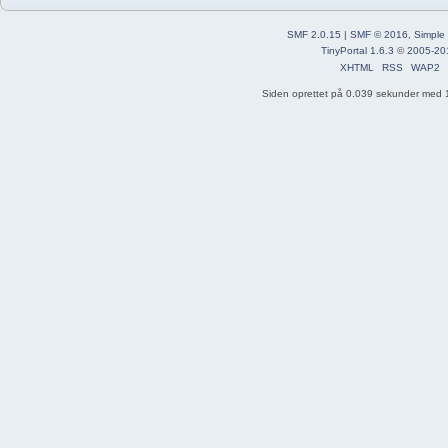
SMF 2.0.15
|
SMF © 2016
,
Simple
TinyPortal 1.6.3
©
2005-20
XHTML
RSS
WAP2
Siden oprettet på 0.039 sekunder med 1