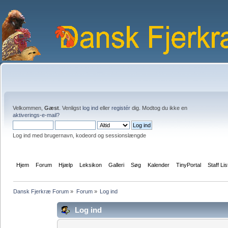
Velkommen,
Gæst
. Venligst
log ind
eller
registér
dig. Modtog du ikke en
aktiverings-e-mail?
Log ind med brugernavn, kodeord og sessionslængde
Hjem
Forum
Hjælp
Leksikon
Galleri
Søg
Kalender
TinyPortal
Staff Lis
Dansk Fjerkræ Forum
»
Forum
»
Log ind
Log ind