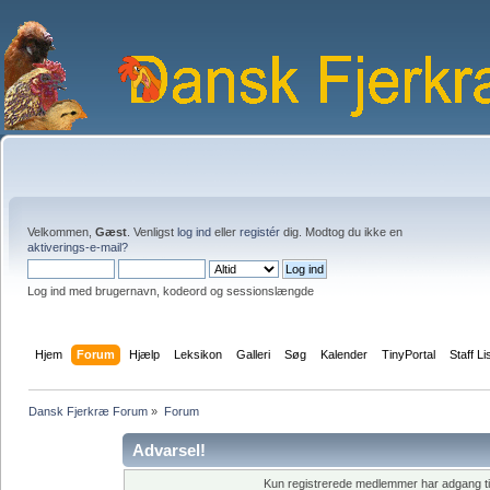
Velkommen,
Gæst
. Venligst
log ind
eller
registér
dig. Modtog du ikke en
aktiverings-e-mail?
Log ind med brugernavn, kodeord og sessionslængde
Hjem
Forum
Hjælp
Leksikon
Galleri
Søg
Kalender
TinyPortal
Staff Li
Dansk Fjerkræ Forum
»
Forum
Advarsel!
Kun registrerede medlemmer har adgang til