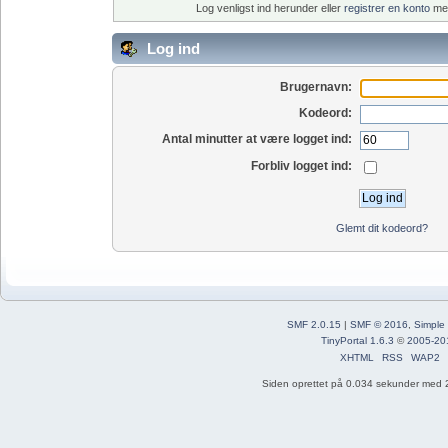
Log venligst ind herunder eller
registrer en konto
med
Log ind
Brugernavn:
Kodeord:
Antal minutter at være logget ind:
Forbliv logget ind:
Glemt dit kodeord?
SMF 2.0.15
|
SMF © 2016
,
Simple
TinyPortal 1.6.3
©
2005-20
XHTML
RSS
WAP2
Siden oprettet på 0.034 sekunder med 2