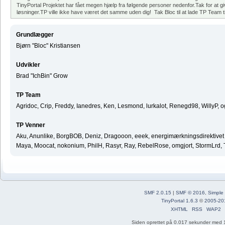
TinyPortal Projektet har fået megen hjælp fra følgende personer nedenfor.Tak for at gi
løsninger.TP ville ikke have været det samme uden dig! Tak Bloc til at lade TP Team til
Grundlægger
Bjørn "Bloc" Kristiansen
Udvikler
Brad "IchBin" Grow
TP Team
Agridoc, Crip, Freddy, Ianedres, Ken, Lesmond, lurkalot, Renegd98, WillyP, 
TP Venner
Aku, Anunlike, BorgBOB, Deniz, Dragooon, eeek, energimærkningsdirektivet ^ 
Maya, Moocat, nokonium, PhilH, Rasyr, Ray, RebelRose, omgjort, StormLrd, T
SMF 2.0.15
|
SMF © 2016
,
Simple
TinyPortal 1.6.3
©
2005-20
XHTML
RSS
WAP2
Siden oprettet på 0.017 sekunder med 1