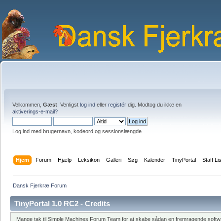
Velkommen,
Gæst
. Venligst
log ind
eller
registér
dig. Modtog du ikke en
aktiverings-e-mail?
Log ind med brugernavn, kodeord og sessionslængde
Hjem
Forum
Hjælp
Leksikon
Galleri
Søg
Kalender
TinyPortal
Staff Li
Dansk Fjerkræ Forum
TinyPortal 1,0 RC2 - Credits
Mange tak til Simple Machines Forum Team for at skabe sådan en fremragende softwar