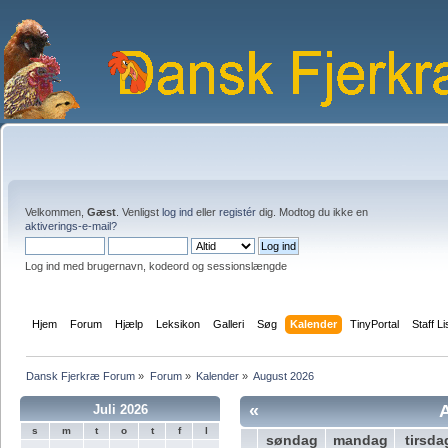
Velkommen,
Gæst
. Venligst
log ind
eller
registér
dig. Modtog du ikke en
aktiverings-e-mail?
Log ind med brugernavn, kodeord og sessionslængde
Hjem
Forum
Hjælp
Leksikon
Galleri
Søg
Kalender
TinyPortal
Staff Li
Dansk Fjerkræ Forum
»
Forum
»
Kalender
»
August 2026
«
Juli 2026
s
m
t
o
t
f
l
søndag
mandag
tirsda