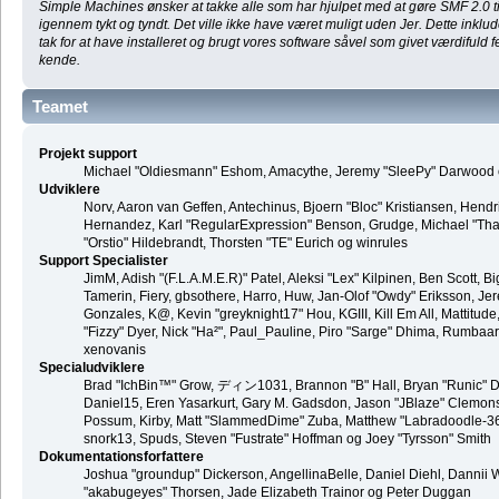
Simple Machines ønsker at takke alle som har hjulpet med at gøre SMF 2.0 til 
igennem tykt og tyndt. Det ville ikke have været muligt uden Jer. Dette inkl
tak for at have installeret og brugt vores software såvel som givet værdifuld f
kende.
Teamet
Projekt support
Michael "Oldiesmann" Eshom, Amacythe, Jeremy "SleePy" Darwood o
Udviklere
Norv, Aaron van Geffen, Antechinus, Bjoern "Bloc" Kristiansen, Hend
Hernandez, Karl "RegularExpression" Benson, Grudge, Michael "Than
"Orstio" Hildebrandt, Thorsten "TE" Eurich og winrules
Support Specialister
JimM, Adish "(F.L.A.M.E.R)" Patel, Aleksi "Lex" Kilpinen, Ben Scott,
Tamerin, Fiery, gbsothere, Harro, Huw, Jan-Olof "Owdy" Eriksson, Jer
Gonzales, K@, Kevin "greyknight17" Hou, KGIII, Kill Em All, Mattitude,
"Fizzy" Dyer, Nick "Ha²", Paul_Pauline, Piro "Sarge" Dhima, Rumbaa
xenovanis
Specialudviklere
Brad "IchBin™" Grow, ディン1031, Brannon "B" Hall, Bryan "Runic" De
Daniel15, Eren Yasarkurt, Gary M. Gadsdon, Jason "JBlaze" Clemons,
Possum, Kirby, Matt "SlammedDime" Zuba, Matthew "Labradoodle-360"
snork13, Spuds, Steven "Fustrate" Hoffman og Joey "Tyrsson" Smith
Dokumentationsforfattere
Joshua "groundup" Dickerson, AngellinaBelle, Daniel Diehl, Dannii 
"akabugeyes" Thorsen, Jade Elizabeth Trainor og Peter Duggan