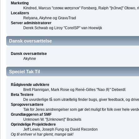
Marketing
Kindred, Marcus "cσσкιє мσηѕтєя" Forsberg, Ralph "[n3rve]" Otowo, 
Localizers
Relyana, Akyhne og GravuTrad
Server administratorer
Derek Schwab og Liroy "CoreISP" van Hoewijk
Dansk oversættelse
Dansk oversættelse
Akyhne
Speciel Tak Til
Rådgivende udviklere
Brett Flannigan, Mark Rose og René-Gilles "Nao 尚" Deberdt
Beta Testere
De uvurderlige få som utrættelig finder bugs, giver feedback, og driver
Sprogoversættere
Tak for Jeres anstrengelser som gør det muligt for folk over hele ver
Grundlæggeren af SMF
Unknown W. "[Unknown]" Brackets
Oprindelige Projektledere
Jeff Lewis, Joseph Fung og David Recordon
Og til enhver vi har glemt, mange tak!