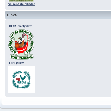
Se seneste billeder
Links
DFfR -racefjerkræ
Frit Fjerkræ