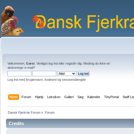
Velkommen,
Gæst
. Venligst
log ind
eller
registér
dig. Modtog du ikke en
aktiverings-e-mail?
Log ind med brugernavn, kodeord og sessionslængde
Hjem
Forum
Hjælp
Leksikon
Galleri
Søg
Kalender
TinyPortal
Staff Li
Dansk Fjerkræ Forum
»
Forum
Credits