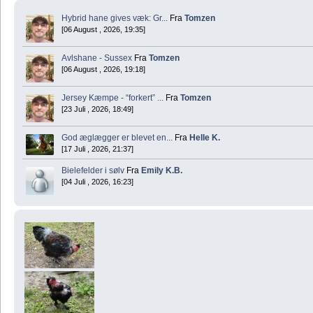
Hybrid hane gives væk: Gr...
Fra
Tomzen
[06 August , 2026, 19:35]
Avlshane - Sussex
Fra
Tomzen
[06 August , 2026, 19:18]
Jersey Kæmpe - “forkert” ...
Fra
Tomzen
[23 Juli , 2026, 18:49]
God æglægger er blevet en...
Fra
Helle K.
[17 Juli , 2026, 21:37]
Bielefelder i sølv
Fra
Emily K.B.
[04 Juli , 2026, 16:23]