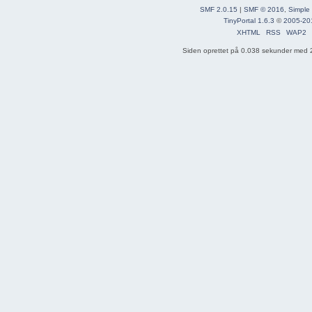
SMF 2.0.15
|
SMF © 2016
,
Simple
TinyPortal 1.6.3
©
2005-20
XHTML
RSS
WAP2
Siden oprettet på 0.038 sekunder med 2