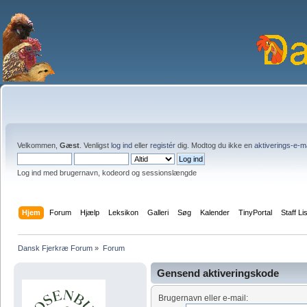
Velkommen,
Gæst
. Venligst
log ind
eller
registér
dig. Modtog du ikke en
aktiverings-e-m
Log ind med brugernavn, kodeord og sessionslængde
Hjem
Forum
Hjælp
Leksikon
Galleri
Søg
Kalender
TinyPortal
Staff Li
Dansk Fjerkræ Forum
»
Forum
Gensend aktiveringskode
Brugernavn eller e-mail: