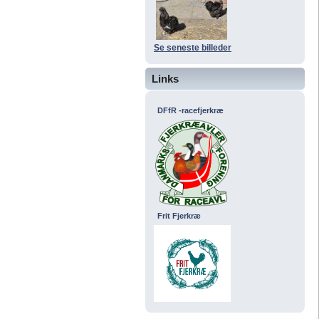
Se seneste billeder
Links
DFfR -racefjerkræ
Frit Fjerkræ