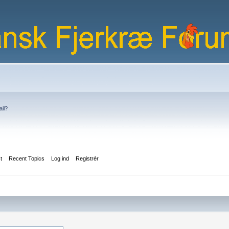
ail?
st
Recent Topics
Log ind
Registrér