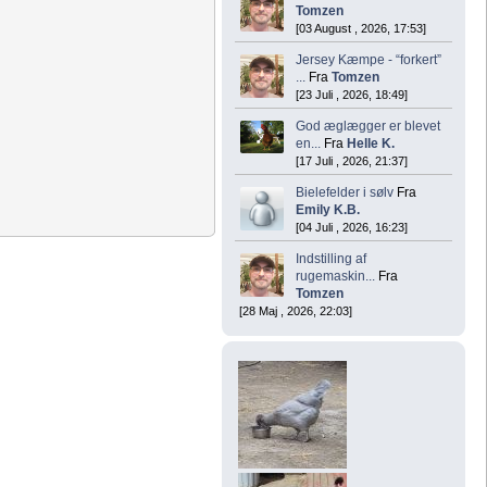
Tomzen
[03 August , 2026, 17:53]
Jersey Kæmpe - “forkert”
...
Fra
Tomzen
[23 Juli , 2026, 18:49]
God æglægger er blevet
en...
Fra
Helle K.
[17 Juli , 2026, 21:37]
Bielefelder i sølv
Fra
Emily K.B.
[04 Juli , 2026, 16:23]
Indstilling af
rugemaskin...
Fra
Tomzen
[28 Maj , 2026, 22:03]