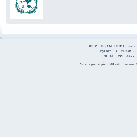
SMF 2.0.15
|
SMF © 2016
,
Simple
TinyPortal 1.6.3
©
2005-20
XHTML
RSS
WAP2
Siden oprettet på 0.048 sekunder med 2