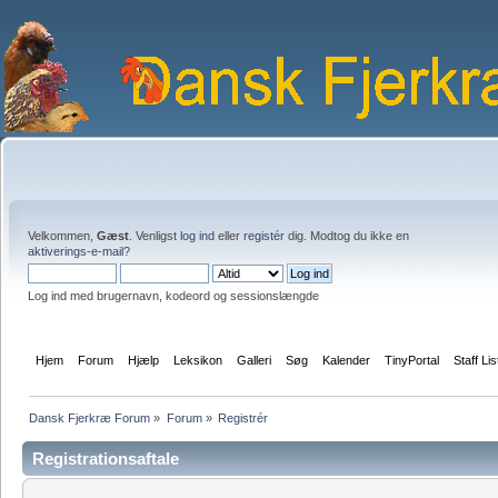
Velkommen,
Gæst
. Venligst
log ind
eller
registér
dig. Modtog du ikke en
aktiverings-e-mail?
Log ind med brugernavn, kodeord og sessionslængde
Hjem
Forum
Hjælp
Leksikon
Galleri
Søg
Kalender
TinyPortal
Staff Lis
Dansk Fjerkræ Forum
»
Forum
»
Registrér
Registrationsaftale