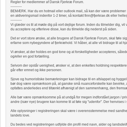
Regler for medlemmer af Dansk Fjerkræ Forum.
----------
BEMÆRK. Har du en hotmail eller outlook mail, så kan der være problemer me
en aktiveringsmail indenfor 1-2 timer, så kontakt finn@fjerkrae.dk eller hell
----------
Vi glæder os til at møde dig på vort dejlige forum. Inden du tilmelder dig, 
du acceptere og efterleve disse, kan du tilmelde dig nederst på siden.
Det er vort store ønske, at alle brugere af Dansk Fjerkræ Forum, skal føle 
erfarne som nybegyndere af fjerkræhold. Vi håber, at alle vil bidrage til at h
Vi ønsker, at der holdes en god tone og at forskelligheder accepteres, såled
og/eller en god fortælling.
Selvom der opstår uenighed, ønsker vi, at den enkeltes holdning respekteres
går efter emnet og ikke personen.
Sjove og humoristiske bemærkninger kan bidrage til en afslappet og hygge
bør dog være opmærksom på, at ganske små nuanceforskelle kan bevirke, 
opfattes anderledes end tiltænkt afhænigt af den sammenhæng, den fremsæt
Alle bør være opmærksomme på at undgå for megen indforstået jargon / priva
andre (især nye) brugere kan komme til at føle sig "udenfor". Der henvises i s
Alle oplysninger i registreringen skal være i overensstemmelse med sandhede
landets love.
Du bedes ved registreringen udfylde din profil med navn, alder og landsdel