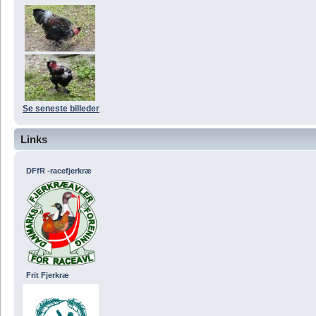
Se seneste billeder
Links
DFfR -racefjerkræ
Frit Fjerkræ