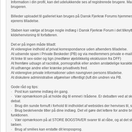
Information i din profil, kan det udelukkende ses af registrerede brugere. Ma
brugeren.
Billeder uploadet til galleriet kan bruges på Dansk Fjerkræ Forums hjemm
ejerens tilladelse.
Staben kan vælge at bruge nogle indlæg i Dansk Fjerkræ Forum i det tilknyt
kildehenvisning til forfatteren.
Det er på ingen måde tilladt:
At videregive indhold af privat korrespondance uden afsenders tilladelse.
At udsende spam i Private Beskeder (PB) og via medlemmers private e-mail
At linke til sex-sider og lign.(medfører øjeblikkelig eksklusion fra DFF)
At fremføre udsagn af racistisk, pornografisk eller anden anstødelige karakte
At udhænge andre eller krænke privatlivets fred.
At videregive private informationer uden navngiven persons tilladelse.
At diskutere administrative afgørelser offentligt (luft din undren via PB.
Gode råd og tips:
· Post kun samme indlæg én gang.
· Vær opmærksom på at holde dig til emnet i trådene. Er debatten ved at sk
debat.
· Brug din sunde fornuft i forhold til indholdet af websides der henvises til, s
· Brug beskrivende titler på dine indlæg. Det vil gøre det lettere for andre b
funktionen.
· Vær opmærksom på at STORE BOGSTAVER svarer til at råbe, og at det skrev
læben.
· Brug af smilies kan erstatte dit kropssprog.