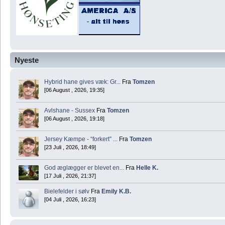
Nyeste
Hybrid hane gives væk: Gr...
Fra
Tomzen
[06 August , 2026, 19:35]
Avlshane - Sussex
Fra
Tomzen
[06 August , 2026, 19:18]
Jersey Kæmpe - “forkert” ...
Fra
Tomzen
[23 Juli , 2026, 18:49]
God æglægger er blevet en...
Fra
Helle K.
[17 Juli , 2026, 21:37]
Bielefelder i sølv
Fra
Emily K.B.
[04 Juli , 2026, 16:23]