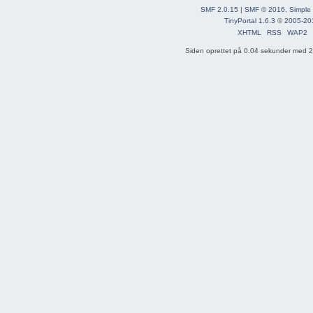
SMF 2.0.15
|
SMF © 2016
,
Simple
TinyPortal 1.6.3
©
2005-20
XHTML
RSS
WAP2
Siden oprettet på 0.04 sekunder med 22