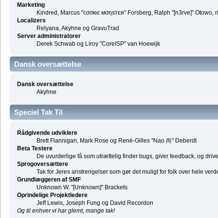
Marketing
Kindred, Marcus "cσσкιє мσηѕтєя" Forsberg, Ralph "[n3rve]" Otowo, 
Localizers
Relyana, Akyhne og GravuTrad
Server administratorer
Derek Schwab og Liroy "CoreISP" van Hoewijk
Dansk oversættelse
Dansk oversættelse
Akyhne
Speciel Tak Til
Rådgivende udviklere
Brett Flannigan, Mark Rose og René-Gilles "Nao 尚" Deberdt
Beta Testere
De uvurderlige få som utrættelig finder bugs, giver feedback, og driver
Sprogoversættere
Tak for Jeres anstrengelser som gør det muligt for folk over hele ver
Grundlæggeren af SMF
Unknown W. "[Unknown]" Brackets
Oprindelige Projektledere
Jeff Lewis, Joseph Fung og David Recordon
Og til enhver vi har glemt, mange tak!