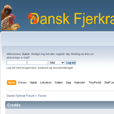
Velkommen,
Gæst
. Venligst
log ind
eller
registér
dig. Modtog du ikke en
aktiverings-e-mail?
Log ind med brugernavn, kodeord og sessionslængde
Hjem
Forum
Hjælp
Leksikon
Galleri
Søg
Kalender
TinyPortal
Staff Li
Dansk Fjerkræ Forum
»
Forum
Credits