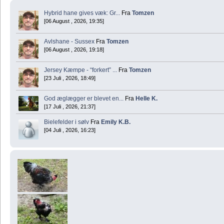
Hybrid hane gives væk: Gr...
Fra
Tomzen
[06 August , 2026, 19:35]
Avlshane - Sussex
Fra
Tomzen
[06 August , 2026, 19:18]
Jersey Kæmpe - “forkert” ...
Fra
Tomzen
[23 Juli , 2026, 18:49]
God æglægger er blevet en...
Fra
Helle K.
[17 Juli , 2026, 21:37]
Bielefelder i sølv
Fra
Emily K.B.
[04 Juli , 2026, 16:23]