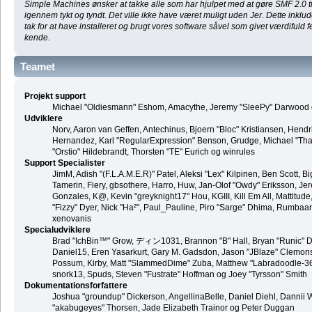
Simple Machines ønsker at takke alle som har hjulpet med at gøre SMF 2.0 til 
igennem tykt og tyndt. Det ville ikke have været muligt uden Jer. Dette inkl
tak for at have installeret og brugt vores software såvel som givet værdifuld f
kende.
Teamet
Projekt support
Michael "Oldiesmann" Eshom, Amacythe, Jeremy "SleePy" Darwood o
Udviklere
Norv, Aaron van Geffen, Antechinus, Bjoern "Bloc" Kristiansen, Hend
Hernandez, Karl "RegularExpression" Benson, Grudge, Michael "Than
"Orstio" Hildebrandt, Thorsten "TE" Eurich og winrules
Support Specialister
JimM, Adish "(F.L.A.M.E.R)" Patel, Aleksi "Lex" Kilpinen, Ben Scott,
Tamerin, Fiery, gbsothere, Harro, Huw, Jan-Olof "Owdy" Eriksson, Jer
Gonzales, K@, Kevin "greyknight17" Hou, KGIII, Kill Em All, Mattitude,
"Fizzy" Dyer, Nick "Ha²", Paul_Pauline, Piro "Sarge" Dhima, Rumbaa
xenovanis
Specialudviklere
Brad "IchBin™" Grow, ディン1031, Brannon "B" Hall, Bryan "Runic" De
Daniel15, Eren Yasarkurt, Gary M. Gadsdon, Jason "JBlaze" Clemons,
Possum, Kirby, Matt "SlammedDime" Zuba, Matthew "Labradoodle-360"
snork13, Spuds, Steven "Fustrate" Hoffman og Joey "Tyrsson" Smith
Dokumentationsforfattere
Joshua "groundup" Dickerson, AngellinaBelle, Daniel Diehl, Dannii 
"akabugeyes" Thorsen, Jade Elizabeth Trainor og Peter Duggan