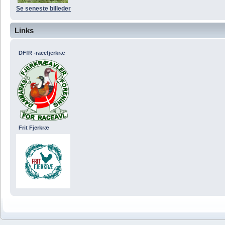
Se seneste billeder
Links
DFfR -racefjerkræ
Frit Fjerkræ