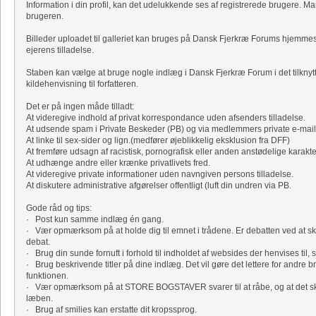
Information i din profil, kan det udelukkende ses af registrerede brugere. Ma
brugeren.
Billeder uploadet til galleriet kan bruges på Dansk Fjerkræ Forums hjemm
ejerens tilladelse.
Staben kan vælge at bruge nogle indlæg i Dansk Fjerkræ Forum i det tilknyt
kildehenvisning til forfatteren.
Det er på ingen måde tilladt:
At videregive indhold af privat korrespondance uden afsenders tilladelse.
At udsende spam i Private Beskeder (PB) og via medlemmers private e-mail
At linke til sex-sider og lign.(medfører øjeblikkelig eksklusion fra DFF)
At fremføre udsagn af racistisk, pornografisk eller anden anstødelige karakte
At udhænge andre eller krænke privatlivets fred.
At videregive private informationer uden navngiven persons tilladelse.
At diskutere administrative afgørelser offentligt (luft din undren via PB.
Gode råd og tips:
· Post kun samme indlæg én gang.
· Vær opmærksom på at holde dig til emnet i trådene. Er debatten ved at sk
debat.
· Brug din sunde fornuft i forhold til indholdet af websides der henvises til, s
· Brug beskrivende titler på dine indlæg. Det vil gøre det lettere for andre b
funktionen.
· Vær opmærksom på at STORE BOGSTAVER svarer til at råbe, og at det skrev
læben.
· Brug af smilies kan erstatte dit kropssprog.