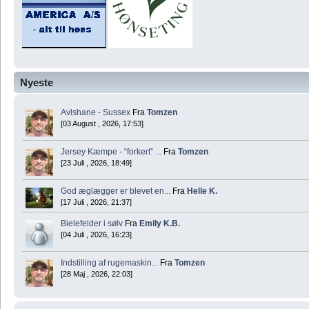
Nyeste
Avlshane - Sussex
Fra
Tomzen
[03 August , 2026, 17:53]
Jersey Kæmpe - “forkert” ...
Fra
Tomzen
[23 Juli , 2026, 18:49]
God æglægger er blevet en...
Fra
Helle K.
[17 Juli , 2026, 21:37]
Bielefelder i sølv
Fra
Emily K.B.
[04 Juli , 2026, 16:23]
Indstilling af rugemaskin...
Fra
Tomzen
[28 Maj , 2026, 22:03]