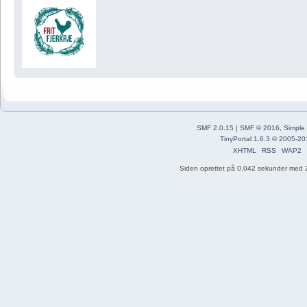
SMF 2.0.15
|
SMF © 2016
,
Simple
TinyPortal 1.6.3
©
2005-20
XHTML
RSS
WAP2
Siden oprettet på 0.042 sekunder med 2