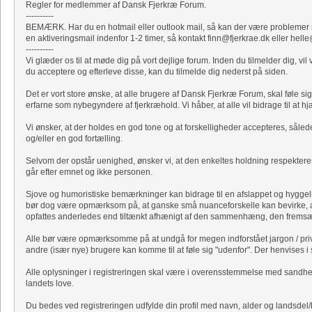
Regler for medlemmer af Dansk Fjerkræ Forum.
----------
BEMÆRK. Har du en hotmail eller outlook mail, så kan der være problemer me
en aktiveringsmail indenfor 1-2 timer, så kontakt finn@fjerkrae.dk eller hell
----------
Vi glæder os til at møde dig på vort dejlige forum. Inden du tilmelder dig, 
du acceptere og efterleve disse, kan du tilmelde dig nederst på siden.
Det er vort store ønske, at alle brugere af Dansk Fjerkræ Forum, skal føle 
erfarne som nybegyndere af fjerkræhold. Vi håber, at alle vil bidrage til at h
Vi ønsker, at der holdes en god tone og at forskelligheder accepteres, såled
og/eller en god fortælling.
Selvom der opstår uenighed, ønsker vi, at den enkeltes holdning respekteres
går efter emnet og ikke personen.
Sjove og humoristiske bemærkninger kan bidrage til en afslappet og hygge
bør dog være opmærksom på, at ganske små nuanceforskelle kan bevirke, 
opfattes anderledes end tiltænkt afhænigt af den sammenhæng, den fremsæt
Alle bør være opmærksomme på at undgå for megen indforstået jargon / priva
andre (især nye) brugere kan komme til at føle sig "udenfor". Der henvises i s
Alle oplysninger i registreringen skal være i overensstemmelse med sandhede
landets love.
Du bedes ved registreringen udfylde din profil med navn, alder og landsdel