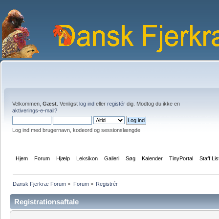
Velkommen,
Gæst
. Venligst
log ind
eller
registér
dig. Modtog du ikke en
aktiverings-e-mail?
Log ind med brugernavn, kodeord og sessionslængde
Hjem
Forum
Hjælp
Leksikon
Galleri
Søg
Kalender
TinyPortal
Staff Lis
Dansk Fjerkræ Forum
»
Forum
»
Registrér
Registrationsaftale