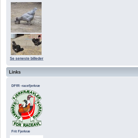
Se seneste billeder
Links
DFfR -racefjerkræ
Frit Fjerkræ