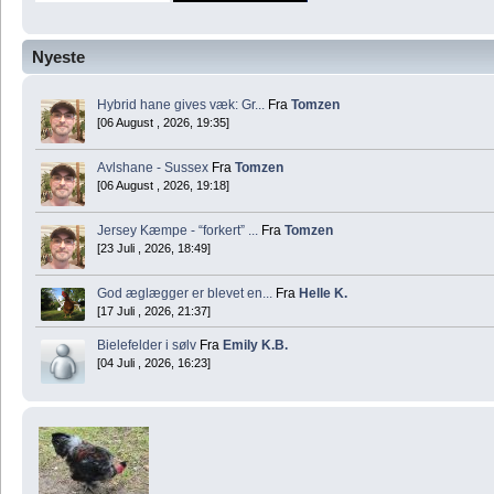
Nyeste
Hybrid hane gives væk: Gr...
Fra
Tomzen
[06 August , 2026, 19:35]
Avlshane - Sussex
Fra
Tomzen
[06 August , 2026, 19:18]
Jersey Kæmpe - “forkert” ...
Fra
Tomzen
[23 Juli , 2026, 18:49]
God æglægger er blevet en...
Fra
Helle K.
[17 Juli , 2026, 21:37]
Bielefelder i sølv
Fra
Emily K.B.
[04 Juli , 2026, 16:23]