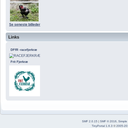
Se seneste billeder
Links
DFfR -racefjerkræ
Frit Fjerkræ
SMF 2.0.15
|
SMF © 2016
,
Simple
TinyPortal 1.6.3
©
2005-20