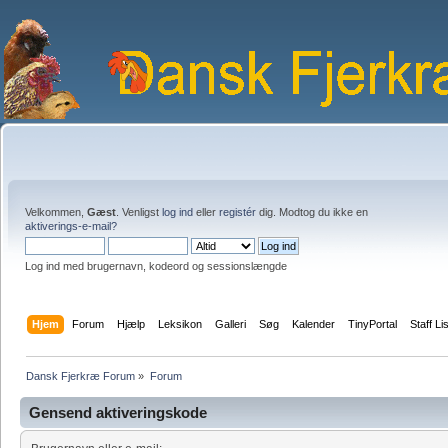
Velkommen,
Gæst
. Venligst
log ind
eller
registér
dig. Modtog du ikke en
aktiverings-e-mail?
Log ind med brugernavn, kodeord og sessionslængde
Hjem
Forum
Hjælp
Leksikon
Galleri
Søg
Kalender
TinyPortal
Staff Li
Dansk Fjerkræ Forum
»
Forum
Gensend aktiveringskode