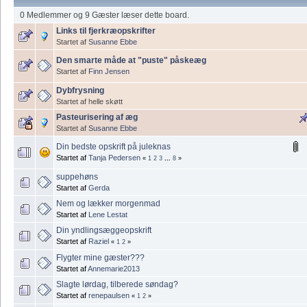
0 Medlemmer og 9 Gæster læser dette board.
Links til fjerkræopskrifter
Startet af
Susanne Ebbe
Den smarte måde at "puste" påskeæg
Startet af
Finn Jensen
Dybfrysning
Startet af helle skøtt
Pasteurisering af æg
Startet af
Susanne Ebbe
Din bedste opskrift på juleknas
Startet af
Tanja Pedersen
«
1
2
3
...
8
»
suppehøns
Startet af
Gerda
Nem og lækker morgenmad
Startet af
Lene Lestat
Din yndlingsæggeopskrift
Startet af
Raziel
«
1
2
»
Flygter mine gæster???
Startet af
Annemarie2013
Slagte lørdag, tilberede søndag?
Startet af
renepaulsen
«
1
2
»