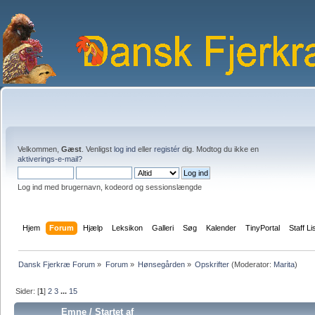
Velkommen,
Gæst
. Venligst
log ind
eller
registér
dig. Modtog du ikke en
aktiverings-e-mail?
Log ind med brugernavn, kodeord og sessionslængde
Hjem
Forum
Hjælp
Leksikon
Galleri
Søg
Kalender
TinyPortal
Staff Li
Dansk Fjerkræ Forum
»
Forum
»
Hønsegården
»
Opskrifter
(Moderator:
Marita
)
Sider: [
1
]
2
3
...
15
Emne
/
Startet af