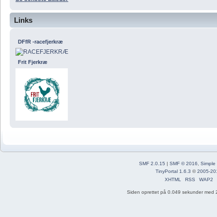
Links
DFfR -racefjerkræ
Frit Fjerkræ
SMF 2.0.15
|
SMF © 2016
,
Simple
TinyPortal 1.6.3
©
2005-20
XHTML
RSS
WAP2
Siden oprettet på 0.049 sekunder med 2