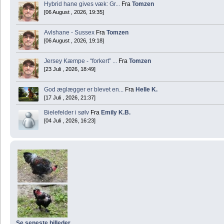
Hybrid hane gives væk: Gr...
Fra
Tomzen
[06 August , 2026, 19:35]
Avlshane - Sussex
Fra
Tomzen
[06 August , 2026, 19:18]
Jersey Kæmpe - “forkert” ...
Fra
Tomzen
[23 Juli , 2026, 18:49]
God æglægger er blevet en...
Fra
Helle K.
[17 Juli , 2026, 21:37]
Bielefelder i sølv
Fra
Emily K.B.
[04 Juli , 2026, 16:23]
Se seneste billeder