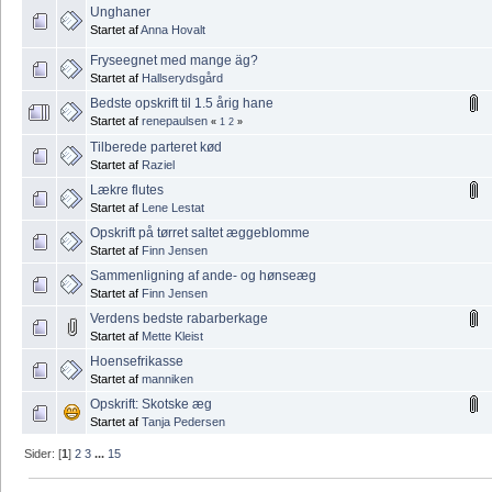
Unghaner
Startet af
Anna Hovalt
Fryseegnet med mange äg?
Startet af
Hallserydsgård
Bedste opskrift til 1.5 årig hane
Startet af
renepaulsen
«
1
2
»
Tilberede parteret kød
Startet af
Raziel
Lækre flutes
Startet af
Lene Lestat
Opskrift på tørret saltet æggeblomme
Startet af
Finn Jensen
Sammenligning af ande- og hønseæg
Startet af
Finn Jensen
Verdens bedste rabarberkage
Startet af
Mette Kleist
Hoensefrikasse
Startet af
manniken
Opskrift: Skotske æg
Startet af
Tanja Pedersen
Sider: [
1
]
2
3
...
15