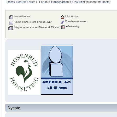
Dansk Fjerkræ Forum
»
Forum
»
Hønsegården
»
Opskrifter
(Moderator:
Marita
)
Normal emne
Låst emne
Fremhævet emne
Varmt emne (Flere end 15 svar)
Afstemning
Meget varmt emne (Flere end 25 svar)
Nyeste