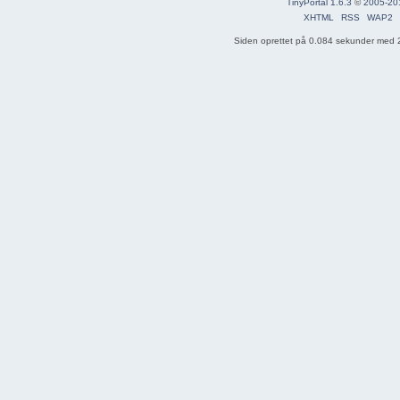
TinyPortal 1.6.3
©
2005-20
XHTML
RSS
WAP2
Siden oprettet på 0.084 sekunder med 2