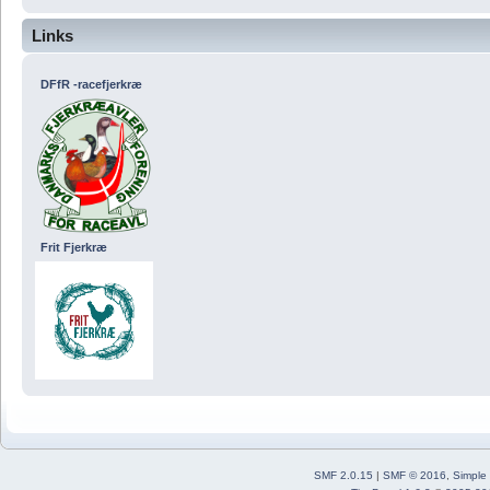
Links
DFfR -racefjerkræ
Frit Fjerkræ
SMF 2.0.15
|
SMF © 2016
,
Simple