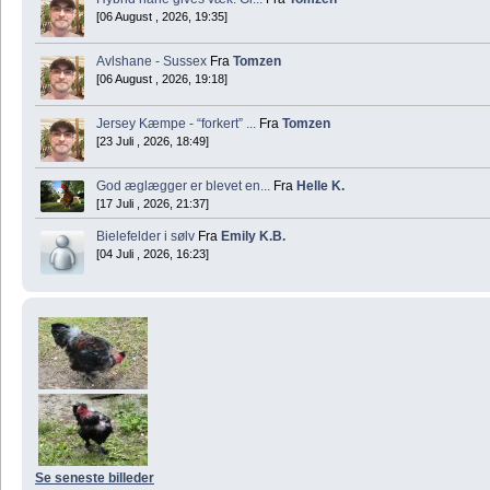
[06 August , 2026, 19:35]
Avlshane - Sussex
Fra
Tomzen
[06 August , 2026, 19:18]
Jersey Kæmpe - “forkert” ...
Fra
Tomzen
[23 Juli , 2026, 18:49]
God æglægger er blevet en...
Fra
Helle K.
[17 Juli , 2026, 21:37]
Bielefelder i sølv
Fra
Emily K.B.
[04 Juli , 2026, 16:23]
Se seneste billeder