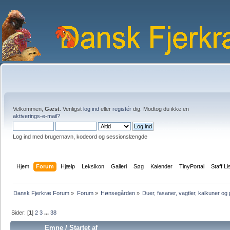
Velkommen,
Gæst
. Venligst
log ind
eller
registér
dig. Modtog du ikke en
aktiverings-e-mail?
Log ind med brugernavn, kodeord og sessionslængde
Hjem
Forum
Hjælp
Leksikon
Galleri
Søg
Kalender
TinyPortal
Staff Li
Dansk Fjerkræ Forum
»
Forum
»
Hønsegården
»
Duer, fasaner, vagtler, kalkuner og
Sider: [
1
]
2
3
...
38
Emne
/
Startet af