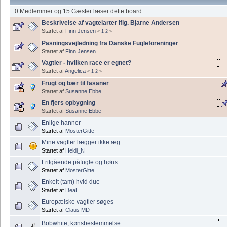
0 Medlemmer og 15 Gæster læser dette board.
Beskrivelse af vagtelarter iflg. Bjarne Andersen
Startet af
Finn Jensen
«
1
2
»
Pasningsvejledning fra Danske Fugleforeninger
Startet af
Finn Jensen
Vagtler - hvilken race er egnet?
Startet af
Angelica
«
1
2
»
Frugt og bær til fasaner
Startet af
Susanne Ebbe
En fjers opbygning
Startet af
Susanne Ebbe
Enlige hanner
Startet af
MosterGitte
Mine vagtler lægger ikke æg
Startet af
Heidi_N
Fritgående påfugle og høns
Startet af
MosterGitte
Enkelt (tam) hvid due
Startet af
DeaL
Europæiske vagtler søges
Startet af
Claus MD
Bobwhite, kønsbestemmelse