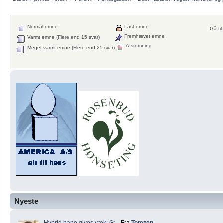
Normal emne
Låst emne
Gå til:
Fremhævet emne
Varmt emne (Flere end 15 svar)
Afstemning
Meget varmt emne (Flere end 25 svar)
Nyeste
Hybrid hane gives væk: Gr...
Fra
Tomzen