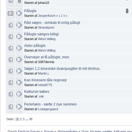
Startet af johan10
Påfugle
Startet af
JesperKoch
«
1
2
3
»
Råd søges - selskab til enlig påfugl
Startet af
Strandqvist
Påfugle sælges billigt
Startet af
Winni Velling
Alder påfugle
Startet af
Winni Velling
Overvejer at få påfugle, men
Startet af 2087dennis
Søger 1,2 kinesiske dværgvagtler til mit drivhus.
Startet af
Martin j
Kan Kinesere tåle regnvejr
Startet af
seba8775
Kalkuner købes
Startet af
.mik
Perlehøns - sætte 2 nye sammen
Startet af
Lodagergaard
Sider: [
1
]
2
3
...
38
Dansk Fjerkræ Forum
»
Forum
»
Hønsegården
»
Duer, fasaner, vagtler, kalkuner og