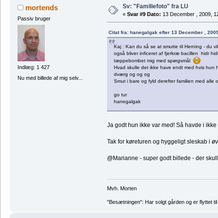
Sv: "Familiefoto" fra LU
mortends
«
Svar #9 Dato:
13 December , 2009, 1
Passiv bruger
Citat fra: hanegalgak efter 13 December , 200
Kaj : Kan du så se at smutte til Herning - du vi
også bliver inficeret af fjerkræ bacillen hidr h
tæppebombet mig med spørgsmål
Indlæg: 1 427
Hvad skulle det ikke have endt med hvis hun 
dværg og og og
Nu med billede af mig selv...
Smut i bare og fyld derefter familien med alle 
go tur
hanegalgak
Ja godt hun ikke var med! Så havde i ikke
Tak for køreturen og hyggeligt sleskab i øvr
@Marianne - super godt billede - der skul
Mvh. Morten
"Besætningen": Har solgt gården og er flyttet til 