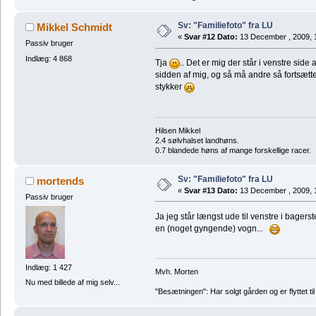
Sv: "Familiefoto" fra LU
Mikkel Schmidt
«
Svar #12 Dato:
13 December , 2009, 
Passiv bruger
Indlæg: 4 868
Tja
.. Det er mig der står i venstre sid
sidden af mig, og så må andre så fortsætte
stykker
Hilsen Mikkel
2.4 sølvhalset landhøns.
0.7 blandede høns af mange forskellige racer.
Sv: "Familiefoto" fra LU
mortends
«
Svar #13 Dato:
13 December , 2009, 
Passiv bruger
Ja jeg står længst ude til venstre i bagerst
en (noget gyngende) vogn...
Indlæg: 1 427
Mvh. Morten
Nu med billede af mig selv...
"Besætningen": Har solgt gården og er flyttet til 