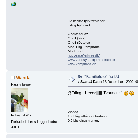
De bedste fjerkræhilsner
Erling Rønnest
Opdrætter af:
Orloff (Stor)
Orloff (Dværg)
Mod. Eng. kamphøns
Medlem af:
http://racefjerkrae.dk/
www.vendsysselfjerkraeklub.dk
www.kamphons.dk
Sv: "Familiefoto" fra LU
Wanda
«
Svar #3 Dato:
13 December , 2009, 0
Passiv bruger
@Erling... Heeeejjjjjj "Brormand"
Wanda
Indlæg: 4 942
1.2 Blåguldbåndet brahma
0.5 blandings trunter.
Forkælede høns lægger bedre
æg :)