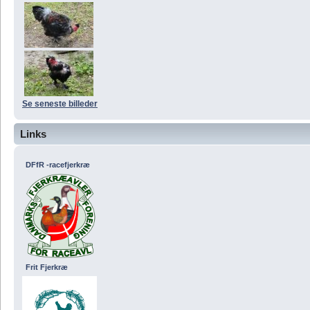
Se seneste billeder
Links
DFfR -racefjerkræ
Frit Fjerkræ