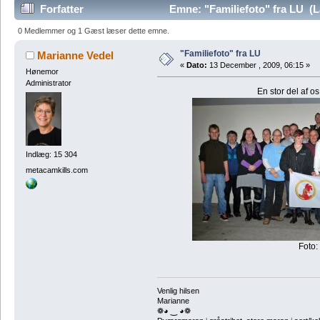
Forfatter
Emne: "Familiefoto" fra LU (
0 Medlemmer og 1 Gæst læser dette emne.
"Familiefoto" fra LU
Marianne Vedel
«
Dato:
13 December , 2009, 06:15 »
Hønemor
Administrator
En stor del af 
Indlæg: 15 304
metacamkills.com
Foto
Venlig hilsen
Marianne
❁◕ ‿ ◕❁