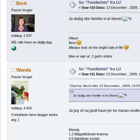
Sv: "Familiefoto" fra LU
Berit
«
Svar #10 Dato:
13 December , 2009, 
Passiv bruger
Ja dejlig stor familie vi er blevet.
Indlæg: 2 537
Hilsen
Må i alle have en dejlig dag.
Berit
Allways look on the bright side of life
Men er ejer af 2 guld t-shirte
Sv: "Familiefoto" fra LU
Wanda
«
Svar #11 Dato:
13 December , 2009, 1
Passiv bruger
Citat fra: Berit efter 13 December , 2009, 12:5
Ja dejlig stor familie vi er blevet.
Indlæg: 4 942
Ja jeg vil sq godt have jer tre maran-mu
Forkælede høns lægger bedre
æg :)
Wanda
1.2 Blåguldbåndet brahma
0.5 blandings trunter.