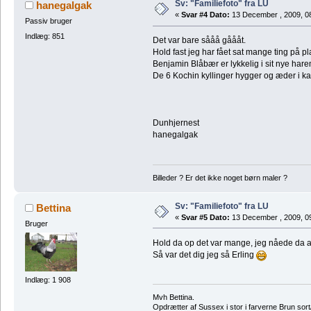
Sv: "Familiefoto" fra LU
hanegalgak
«
Svar #4 Dato:
13 December , 2009, 0
Passiv bruger
Indlæg: 851
Det var bare sååå gåååt.
Hold fast jeg har fået sat mange ting på p
Benjamin Blåbær er lykkelig i sit nye harem
De 6 Kochin kyllinger hygger og æder i kas
Dunhjernest
hanegalgak
Billeder ? Er det ikke noget børn maler ?
Sv: "Familiefoto" fra LU
Bettina
«
Svar #5 Dato:
13 December , 2009, 0
Bruger
Hold da op det var mange, jeg nåede da 
Så var det dig jeg så Erling
Indlæg: 1 908
Mvh Bettina.
Opdrætter af Sussex i stor i farverne Brun sor