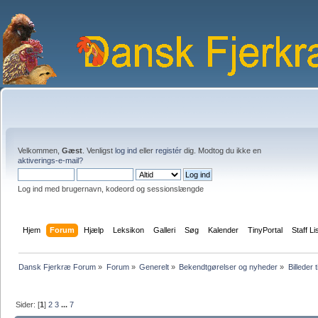
Velkommen,
Gæst
. Venligst
log ind
eller
registér
dig. Modtog du ikke en
aktiverings-e-mail?
Log ind med brugernavn, kodeord og sessionslængde
Hjem
Forum
Hjælp
Leksikon
Galleri
Søg
Kalender
TinyPortal
Staff Li
Dansk Fjerkræ Forum
»
Forum
»
Generelt
»
Bekendtgørelser og nyheder
»
Billeder t
Sider: [
1
]
2
3
...
7