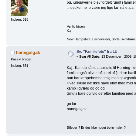
og, julegaverne blev fordelt rundt i familien
....det kunne jo være jeg lige ku´ nå et par
Indlæg: 318
Venlig hilsen
Kaj
New Hampshire, Barnevelder, Sorte Skovhøns,
Sv: "Familiefoto" fra LU
hanegalgak
«
Svar #8 Dato:
13 December , 2009, 1
Passiv bruger
Indlæg: 851
Kaj : Kan du så se at smutte til Herning - d
familie også bliver inficeret af fjerkræ bac
hun har tæppebombet mig med spørgsm
Hvad skulle det ikke have endt med hvis 
kamp i dværg og og og
Smut i bare og fyld derefter familien med a
go tur
hanegalgak
Billeder ? Er det ikke noget børn maler ?