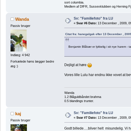
sort columbia.
Medlem af DfFR, Sussexklubben og Herning Fj
Sv: "Familiefoto" fra LU
Wanda
«
Svar #6 Dato:
13 December , 2009, 0
Passiv bruger
Citat fra: hanegalgak efter 13 December , 200
Benjamin Blåbær er lykkelig i sit nye harem - t
Indlæg: 4 942
Forkælede høns lægger bedre
Dejligt at høre
æg :)
Vores lille Lulu har endnu ikke vovet at 
Wanda
1.2 Blåguldbåndet brahma
0.5 blandings trunter.
Sv: "Familiefoto" fra LU
kaj
«
Svar #7 Dato:
13 December , 2009, 09
Passiv bruger
Godt billede.....bliver helt misundelig. V