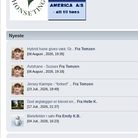
Nyeste
Hybrid hane gives væk: Gr...
Fra
Tomzen
[06 August , 2026, 19:35]
Avlshane - Sussex
Fra
Tomzen
[06 August , 2026, 19:18]
Jersey Kæmpe - “forkert” ...
Fra
Tomzen
[23 Juli , 2026, 18:49]
God æglægger er blevet en...
Fra
Helle K.
[17 Juli , 2026, 21:37]
Bielefelder i sølv
Fra
Emily K.B.
[04 Juli , 2026, 16:23]