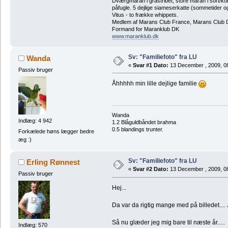
Dværgmaran i gråstribet, store maran i sort/k
påfugle. 5 dejlige siameserkatte (sommetider ogs
Vitus - to frække whippets.
Medlem af Marans Club France, Marans Club D
Formand for Maranklub DK
www.maranklub.dk
Sv: "Familiefoto" fra LU
Wanda
«
Svar #1 Dato:
13 December , 2009, 08
Passiv bruger
Åhhhhh min lille dejlige familie
Wanda
Indlæg: 4 942
1.2 Blåguldbåndet brahma
0.5 blandings trunter.
Forkælede høns lægger bedre
æg :)
Sv: "Familiefoto" fra LU
Erling Rønnest
«
Svar #2 Dato:
13 December , 2009, 0
Passiv bruger
Hej...
Da var da rigtig mange med på billedet.... 
Så nu glæder jeg mig bare til næste år.....
Indlæg: 570