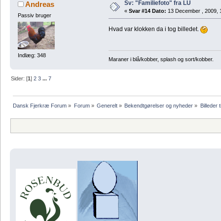
Sv: "Familiefoto" fra LU
Andreas
«
Svar #14 Dato:
13 December , 2009, 
Passiv bruger
Hvad var klokken da i tog billedet.
Indlæg: 348
Maraner i blå/kobber, splash og sort/kobber.
Sider: [
1
]
2
3
...
7
Dansk Fjerkræ Forum
»
Forum
»
Generelt
»
Bekendtgørelser og nyheder
»
Billeder t