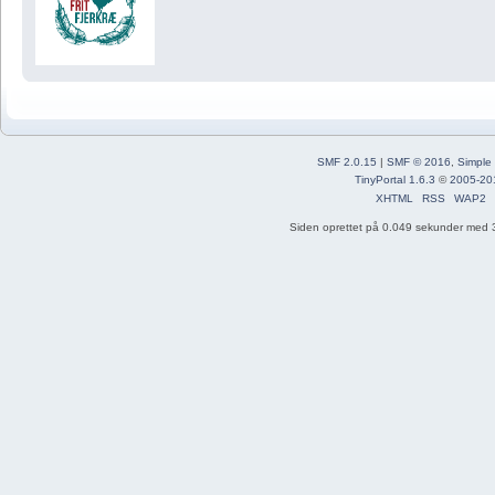
SMF 2.0.15
|
SMF © 2016
,
Simple
TinyPortal 1.6.3
©
2005-20
XHTML
RSS
WAP2
Siden oprettet på 0.049 sekunder med 3