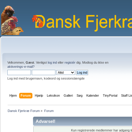
Velkommen,
Gæst
. Venligst
log ind
eller
registér
dig. Modtog du ikke en
aktiverings-e-mail?
Log ind med brugernavn, kodeord og sessionslængde
Hjem
Forum
Hjælp
Leksikon
Galleri
Søg
Kalender
TinyPortal
Staff Li
Dansk Fjerkræ Forum
»
Forum
Advarsel!
Kun registrerede medlemmer har adgang til