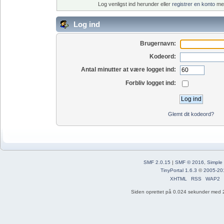
Log venligst ind herunder eller
registrer en konto
med
Log ind
Brugernavn:
Kodeord:
Antal minutter at være logget ind:
Forbliv logget ind:
Glemt dit kodeord?
SMF 2.0.15
|
SMF © 2016
,
Simple
TinyPortal 1.6.3
©
2005-20
XHTML
RSS
WAP2
Siden oprettet på 0.024 sekunder med 2