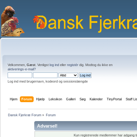
Velkommen,
Gæst
. Venligst
log ind
eller
registér
dig. Modtog du ikke en
aktiverings-e-mail?
Log ind med brugernavn, kodeord og sessionslængde
Hjem
Forum
Hjælp
Leksikon
Galleri
Søg
Kalender
TinyPortal
Staff Li
Dansk Fjerkræ Forum
»
Forum
Advarsel!
Kun registrerede medlemmer har adgang til