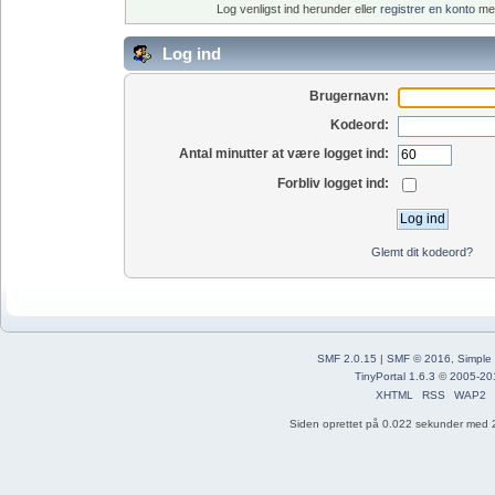
Log venligst ind herunder eller
registrer en konto
med
Log ind
Brugernavn:
Kodeord:
Antal minutter at være logget ind:
Forbliv logget ind:
Glemt dit kodeord?
SMF 2.0.15
|
SMF © 2016
,
Simple
TinyPortal 1.6.3
©
2005-20
XHTML
RSS
WAP2
Siden oprettet på 0.022 sekunder med 2