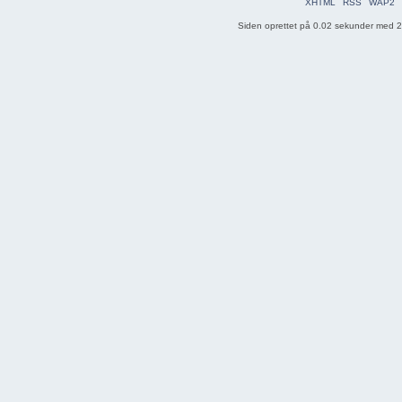
XHTML
RSS
WAP2
Siden oprettet på 0.02 sekunder med 20