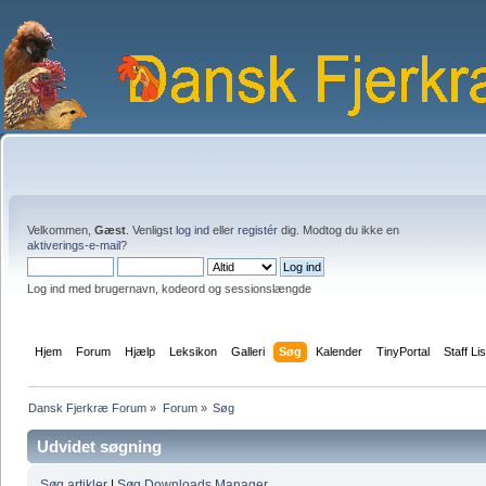
Velkommen,
Gæst
. Venligst
log ind
eller
registér
dig. Modtog du ikke en
aktiverings-e-mail?
Log ind med brugernavn, kodeord og sessionslængde
Hjem
Forum
Hjælp
Leksikon
Galleri
Søg
Kalender
TinyPortal
Staff Lis
Dansk Fjerkræ Forum
»
Forum
»
Søg
Udvidet søgning
Søg artikler
|
Søg Downloads Manager