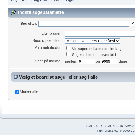
Indstil søgeparametre
Søg efter:
Efter bruger:
Søge rækkefølge:
Valgmuligheder:
Vis søgeresultater som indlæg
Søg kun i emnets overskrift
Alder på indlæg:
mellem
og
dage
Vælg et board at søge i eller søg i alle
Markér alle
SMF 2.0.15
|
SMF © 2016
,
Simple
TinyPortal 1.6.3
©
2005-20