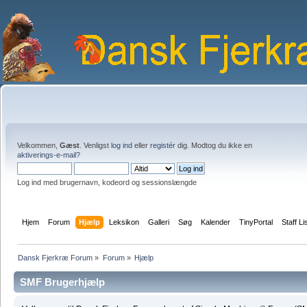
Velkommen,
Gæst
. Venligst
log ind
eller
registér
dig. Modtog du ikke en
aktiverings-e-mail?
Log ind med brugernavn, kodeord og sessionslængde
Hjem
Forum
Hjælp
Leksikon
Galleri
Søg
Kalender
TinyPortal
Staff Li
Dansk Fjerkræ Forum
»
Forum
»
Hjælp
SMF Brugerhjælp