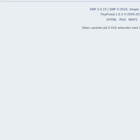
SMF 2.0.15
|
SMF © 2016
,
Simple
TinyPortal 1.6.3
©
2005-20
XHTML
RSS
WAP2
Siden oprettet på 0.018 sekunder med 1