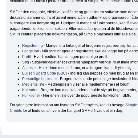
Velkommen til Dansk Fjerkræ Forum, drevet af Simple Machines® Forum (SM
SMF er den elegante, effektive, kraftfulde og gratis forum-software som dette 
diskussionsemner ud fra et givent emne, på en udtænkt og organiseret måde
slutbrugere kan benytte sig af. Hjælpen til mange af funktionerne, kan fås ve
pågældende funktion eller sektion. Eller ved at benytte én af de tilstedeværend
SMF's centralt placerede dokumentation, på Simple Machines officielle side.
Registrering
- Mange fora forlanger at brugerne registrerer sig, for at 
Logge ind
- Når først brugere er registreret, skal de logge ind på dere
Profil
- Hvert medlem har sin egen personlige profil.
Søg
- Søgeværktøjet er et ekstremt hjælpsomt værktøj, til at finde inf
At poste
- Hele ideen med et forum, er at brugere kan udtrykke sig.
Bulletin Board Code (BBC)
- Indlæg kan peppes op med brug af en 
Personlige beskeder
- Brugere kan sende personlige beskeder til hi
Medlemsliste
- Medlemslisten viser alle medlemmerne i et forum.
Kalender
- Brugere kan med kalenderen holde styr på begivenheder, f
Funktioner
- Her er en liste over de populæreste funktioner i SMF.
For yderligere information om hvordan SMF benyttes, kan du besøge
Simple
Credits
for at finde ud af hvem der har gjort SMF til hvad det er i dag.