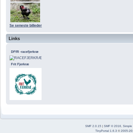
Se seneste billeder
Links
DFfR -racefjerkræ
Frit Fjerkræ
SMF 2.0.15
|
SMF © 2016
,
Simple
TinyPortal 1.6.3
©
2005-20