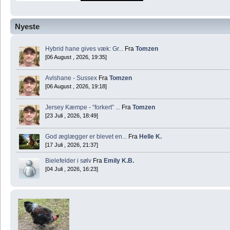
Nyeste
Hybrid hane gives væk: Gr...
Fra
Tomzen
[06 August , 2026, 19:35]
Avlshane - Sussex
Fra
Tomzen
[06 August , 2026, 19:18]
Jersey Kæmpe - “forkert” ...
Fra
Tomzen
[23 Juli , 2026, 18:49]
God æglægger er blevet en...
Fra
Helle K.
[17 Juli , 2026, 21:37]
Bielefelder i sølv
Fra
Emily K.B.
[04 Juli , 2026, 16:23]