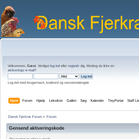
Velkommen,
Gæst
. Venligst
log ind
eller
registér
dig. Modtog du ikke en
aktiverings-e-mail?
Log ind med brugernavn, kodeord og sessionslængde
Hjem
Forum
Hjælp
Leksikon
Galleri
Søg
Kalender
TinyPortal
Staff Li
Dansk Fjerkræ Forum
»
Forum
Gensend aktiveringskode