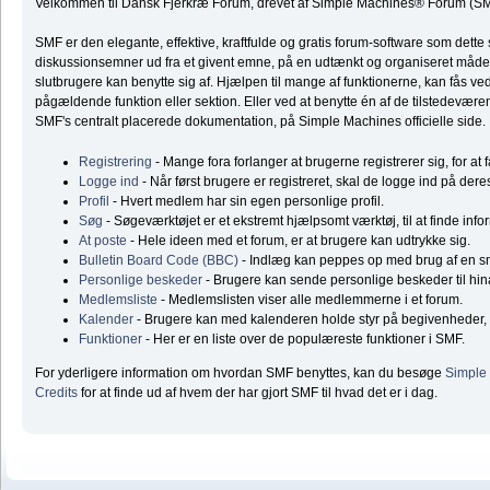
Velkommen til Dansk Fjerkræ Forum, drevet af Simple Machines® Forum (SM
SMF er den elegante, effektive, kraftfulde og gratis forum-software som dette 
diskussionsemner ud fra et givent emne, på en udtænkt og organiseret måde
slutbrugere kan benytte sig af. Hjælpen til mange af funktionerne, kan fås ve
pågældende funktion eller sektion. Eller ved at benytte én af de tilstedeværend
SMF's centralt placerede dokumentation, på Simple Machines officielle side.
Registrering
- Mange fora forlanger at brugerne registrerer sig, for at 
Logge ind
- Når først brugere er registreret, skal de logge ind på dere
Profil
- Hvert medlem har sin egen personlige profil.
Søg
- Søgeværktøjet er et ekstremt hjælpsomt værktøj, til at finde inf
At poste
- Hele ideen med et forum, er at brugere kan udtrykke sig.
Bulletin Board Code (BBC)
- Indlæg kan peppes op med brug af en 
Personlige beskeder
- Brugere kan sende personlige beskeder til hi
Medlemsliste
- Medlemslisten viser alle medlemmerne i et forum.
Kalender
- Brugere kan med kalenderen holde styr på begivenheder, f
Funktioner
- Her er en liste over de populæreste funktioner i SMF.
For yderligere information om hvordan SMF benyttes, kan du besøge
Simple
Credits
for at finde ud af hvem der har gjort SMF til hvad det er i dag.