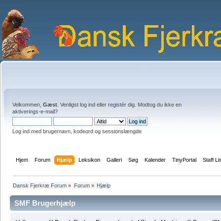
Velkommen,
Gæst
. Venligst
log ind
eller
registér
dig. Modtog du ikke en
aktiverings-e-mail?
Log ind med brugernavn, kodeord og sessionslængde
Hjem
Forum
Hjælp
Leksikon
Galleri
Søg
Kalender
TinyPortal
Staff Li
Dansk Fjerkræ Forum
»
Forum
»
Hjælp
SMF Brugerhjælp