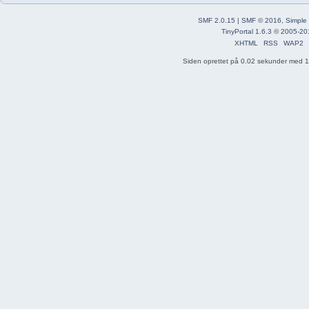
SMF 2.0.15
|
SMF © 2016
,
Simple
TinyPortal 1.6.3
©
2005-20
XHTML
RSS
WAP2
Siden oprettet på 0.02 sekunder med 19