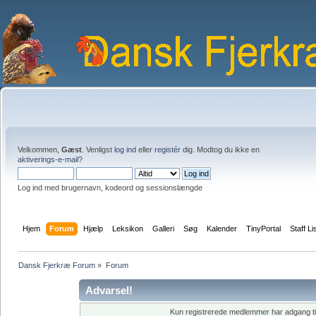
Velkommen,
Gæst
. Venligst
log ind
eller
registér
dig. Modtog du ikke en
aktiverings-e-mail?
Log ind med brugernavn, kodeord og sessionslængde
Hjem
Forum
Hjælp
Leksikon
Galleri
Søg
Kalender
TinyPortal
Staff Li
Dansk Fjerkræ Forum
»
Forum
Advarsel!
Kun registrerede medlemmer har adgang til