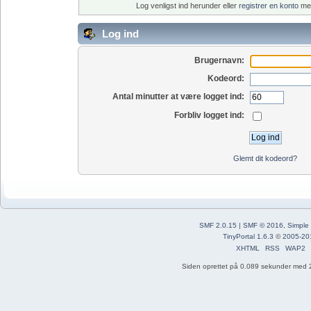
Log venligst ind herunder eller
registrer en konto
med
Log ind
Brugernavn:
Kodeord:
Antal minutter at være logget ind:
Forbliv logget ind:
Glemt dit kodeord?
SMF 2.0.15
|
SMF © 2016
,
Simple
TinyPortal 1.6.3
©
2005-20
XHTML
RSS
WAP2
Siden oprettet på 0.089 sekunder med 2