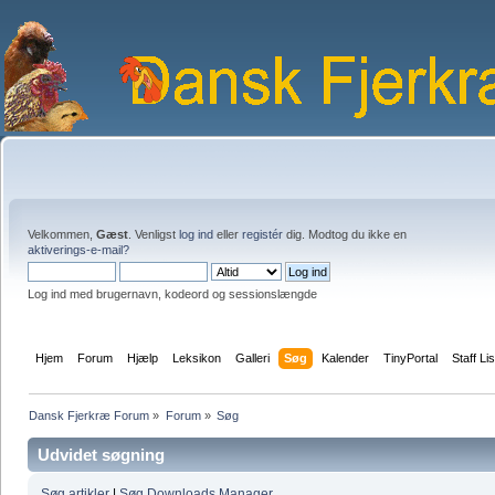
Velkommen,
Gæst
. Venligst
log ind
eller
registér
dig. Modtog du ikke en
aktiverings-e-mail?
Log ind med brugernavn, kodeord og sessionslængde
Hjem
Forum
Hjælp
Leksikon
Galleri
Søg
Kalender
TinyPortal
Staff Lis
Dansk Fjerkræ Forum
»
Forum
»
Søg
Udvidet søgning
Søg artikler
|
Søg Downloads Manager