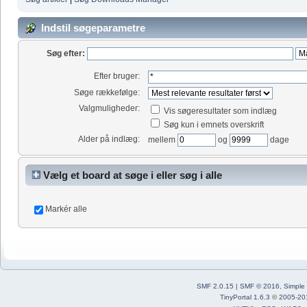
Indstil søgeparametre
Søg efter:
Efter bruger:
Søge rækkefølge:
Valgmuligheder:
Vis søgeresultater som indlæg
Søg kun i emnets overskrift
Alder på indlæg:
mellem
og
dage
Vælg et board at søge i eller søg i alle
Markér alle
SMF 2.0.15
|
SMF © 2016
,
Simple
TinyPortal 1.6.3
©
2005-20