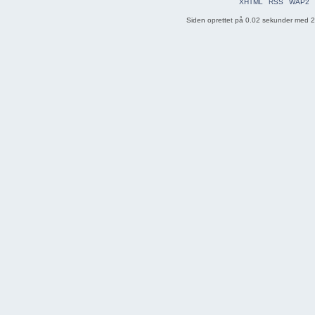
XHTML
RSS
WAP2
Siden oprettet på 0.02 sekunder med 20