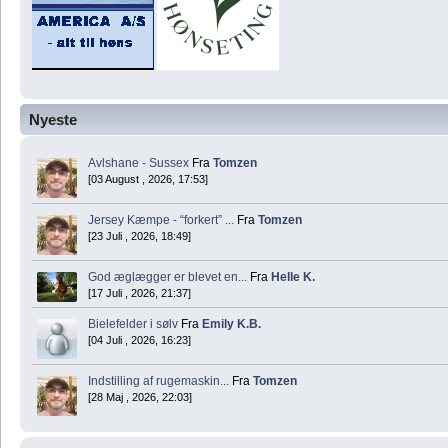
Nyeste
Avlshane - Sussex
Fra
Tomzen
[03 August , 2026, 17:53]
Jersey Kæmpe - “forkert” ...
Fra
Tomzen
[23 Juli , 2026, 18:49]
God æglægger er blevet en...
Fra
Helle K.
[17 Juli , 2026, 21:37]
Bielefelder i sølv
Fra
Emily K.B.
[04 Juli , 2026, 16:23]
Indstilling af rugemaskin...
Fra
Tomzen
[28 Maj , 2026, 22:03]