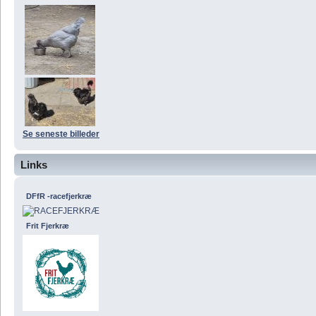
Se seneste billeder
Links
DFfR -racefjerkræ
Frit Fjerkræ