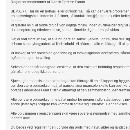
Regler for medlemmer af Dansk Fjerkræ Forum.
----------
BEMÆRK. Har du en hotmail eller outlook mail, så kan der være problemer me
en aktiveringsmail indenfor 1-2 timer, så kontakt finn@fjerkrae.dk eller hell
----------
Vi glæder os til at møde dig på vort dejlige forum. Inden du tilmelder dig, 
du acceptere og efterleve disse, kan du tilmelde dig nederst på siden.
Det er vort store ønske, at alle brugere af Dansk Fjerkræ Forum, skal føle 
erfarne som nybegyndere af fjerkræhold. Vi håber, at alle vil bidrage til at h
Vi ønsker, at der holdes en god tone og at forskelligheder accepteres, såled
og/eller en god fortælling.
Selvom der opstår uenighed, ønsker vi, at den enkeltes holdning respekteres
går efter emnet og ikke personen.
Sjove og humoristiske bemærkninger kan bidrage til en afslappet og hygge
bør dog være opmærksom på, at ganske små nuanceforskelle kan bevirke, 
opfattes anderledes end tiltænkt afhænigt af den sammenhæng, den fremsæt
Alle bør være opmærksomme på at undgå for megen indforstået jargon / priva
andre (især nye) brugere kan komme til at føle sig "udenfor". Der henvises i s
Alle oplysninger i registreringen skal være i overensstemmelse med sandhede
landets love.
Du bedes ved registreringen udfylde din profil med navn, alder og landsdel