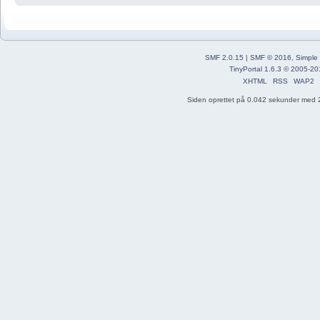
SMF 2.0.15
|
SMF © 2016
,
Simple
TinyPortal 1.6.3
©
2005-20
XHTML
RSS
WAP2
Siden oprettet på 0.042 sekunder med 2