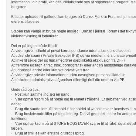
Information i din profil, kan det udelukkende ses af registrerede brugere. Ma
brugeren.
Billeder uploadet til galleriet kan bruges på Dansk Fjerkræ Forums hjemm
ejerens tilladelse.
Staben kan vælge at bruge nogle indlæg i Dansk Fjerkræ Forum i det tilknyt
kildehenvisning til forfatteren.
Det er på ingen måde tilladt:
At videregive indhold af privat korrespondance uden afsenders tilladelse.
At udsende spam i Private Beskeder (PB) og via medlemmers private e-mail
At linke til sex-sider og lign.(medfører øjeblikkelig eksklusion fra DFF)
At fremføre udsagn af racistisk, pornografisk eller anden anstødelige karakte
At udhænge andre eller krænke privatlivets fred.
At videregive private informationer uden navngiven persons tilladelse.
At diskutere administrative afgørelser offentligt (luft din undren via PB.
Gode råd og tips:
· Post kun samme indlæg én gang.
· Vær opmærksom på at holde dig til emnet i trådene. Er debatten ved at sk
debat.
· Brug din sunde fornuft i forhold til indholdet af websides der henvises til, s
· Brug beskrivende titler på dine indlæg. Det vil gøre det lettere for andre b
funktionen.
· Vær opmærksom på at STORE BOGSTAVER svarer til at råbe, og at det skrev
læben.
· Brug af smilies kan erstatte dit kropssprog.