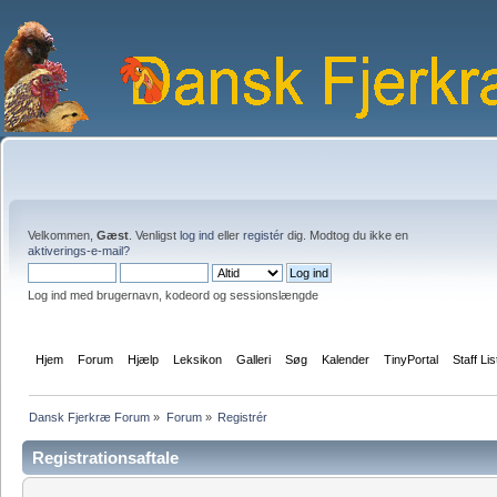
Velkommen,
Gæst
. Venligst
log ind
eller
registér
dig. Modtog du ikke en
aktiverings-e-mail?
Log ind med brugernavn, kodeord og sessionslængde
Hjem
Forum
Hjælp
Leksikon
Galleri
Søg
Kalender
TinyPortal
Staff Lis
Dansk Fjerkræ Forum
»
Forum
»
Registrér
Registrationsaftale