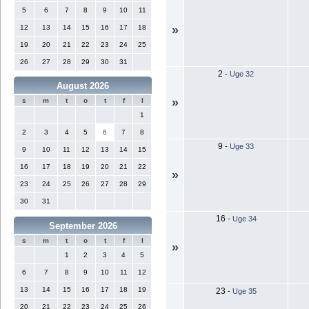
5
6
7
8
9
10
11
12
13
14
15
16
17
18
»
19
20
21
22
23
24
25
26
27
28
29
30
31
2
-
Uge 32
August 2026
»
s
m
t
o
t
f
l
1
2
3
4
5
6
7
8
9
-
Uge 33
9
10
11
12
13
14
15
16
17
18
19
20
21
22
»
23
24
25
26
27
28
29
30
31
16
-
Uge 34
September 2026
s
m
t
o
t
f
l
»
1
2
3
4
5
6
7
8
9
10
11
12
13
14
15
16
17
18
19
23
-
Uge 35
20
21
22
23
24
25
26