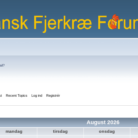
ail?
st
Recent Topics
Log ind
Registrér
August 2026
mandag
tirsdag
onsdag