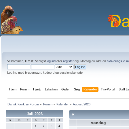
Velkommen,
Gæst
. Venligst
log ind
eller
registér
dig. Modtog du ikke en
aktiverings-e-m
Log ind med brugernavn, kodeord og sessionslængde
Hjem
Forum
Hjælp
Leksikon
Galleri
Søg
Kalender
TinyPortal
Staff Li
Dansk Fjerkræ Forum
»
Forum
»
Kalender
»
August 2026
«
Juli 2026
s
m
t
o
t
f
l
søndag
1
2
3
4