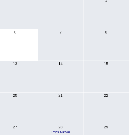
1
6
7
8
13
14
15
20
21
22
27
28
29
Prins Nikolai